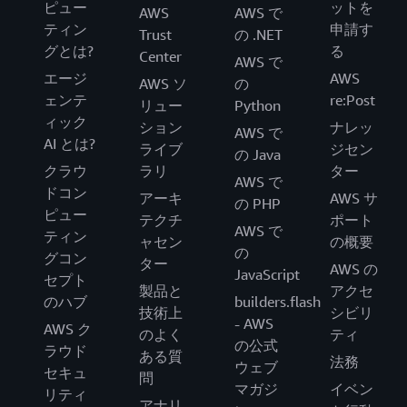
ピュー
ットを
AWS
AWS で
ティン
申請す
Trust
の .NET
グとは?
る
Center
AWS で
エージ
AWS
AWS ソ
の
ェンテ
re:Post
リュー
Python
ィック
ション
ナレッ
AWS で
AI とは?
ライブ
ジセン
の Java
クラウ
ラリ
ター
AWS で
ドコン
アーキ
AWS サ
の PHP
ピュー
テクチ
ポート
AWS で
ティン
ャセン
の概要
の
グコン
ター
AWS の
JavaScript
セプト
製品と
アクセ
のハブ
builders.flash
技術上
シビリ
- AWS
AWS ク
のよく
ティ
の公式
ラウド
ある質
法務
ウェブ
セキュ
問
マガジ
イベン
リティ
アナリ