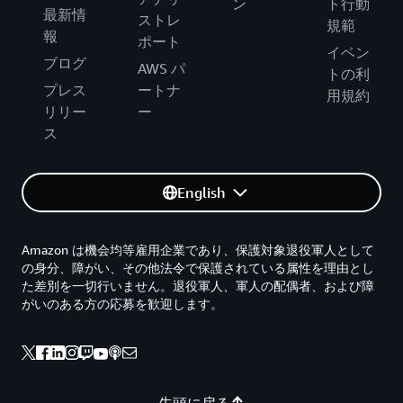
ン
ト行動
最新情
ストレ
規範
報
ポート
イベン
ブログ
AWS パ
トの利
プレス
ートナ
用規約
リリー
ー
ス
English
Amazon は機会均等雇用企業であり、保護対象退役軍人として
の身分、障がい、その他法令で保護されている属性を理由とし
た差別を一切行いません。退役軍人、軍人の配偶者、および障
がいのある方の応募を歓迎します。
先頭に戻る