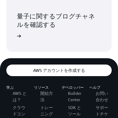
量子に関するブログチャネ
ルを確認する
詳細
AWS アカウントを作成する
学ぶ
リソース
デベロッパー
ヘルプ
AWS と
開始方
Builder
お問い
は？
法
Center
合わせ
クラウ
トレー
SDK と
サポー
ドコン
ニング
ツール
トチケ