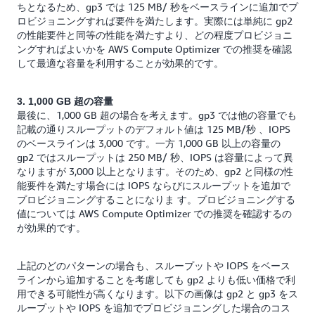
ちとなるため、gp3 では 125 MB/ 秒をベースラインに追加でプ
ロビジョニングすれば要件を満たします。実際には単純に gp2
の性能要件と同等の性能を満たすより、どの程度プロビジョニ
ングすればよいかを AWS Compute Optimizer での推奨を確認
して最適な容量を利用することが効果的です。
3. 1,000 GB 超の容量
最後に、1,000 GB 超の場合を考えます。gp3 では他の容量でも
記載の通りスループットのデフォルト値は 125 MB/秒 、IOPS
のベースラインは 3,000 です。一方 1,000 GB 以上の容量の
gp2 ではスループットは 250 MB/ 秒、IOPS は容量によって異
なりますが 3,000 以上となります。そのため、gp2 と同様の性
能要件を満たす場合には IOPS ならびにスループットを追加で
プロビジョニングすることになりま す。プロビジョニングする
値については AWS Compute Optimizer での推奨を確認するの
が効果的です。
上記のどのパターンの場合も、スループットや IOPS をベース
ラインから追加することを考慮しても gp2 よりも低い価格で利
用できる可能性が高くなります。以下の画像は gp2 と gp3 をス
ループットや IOPS を追加でプロビジョニングした場合のコス