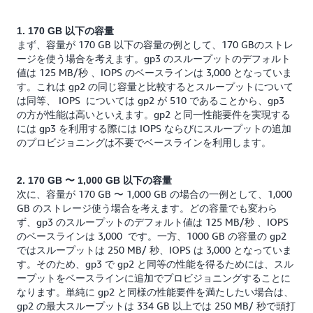
1. 170 GB 以下の容量
まず、容量が 170 GB 以下の容量の例として、170 GBのストレ
ージを使う場合を考えます。gp3 のスループットのデフォルト
値は 125 MB/秒 、IOPS のベースラインは 3,000 となっていま
す。これは gp2 の同じ容量と比較するとスループットについて
は同等、 IOPS については gp2 が 510 であることから、gp3
の方が性能は高いといえます。gp2 と同一性能要件を実現する
には gp3 を利用する際には IOPS ならびにスループットの追加
のプロビジョニングは不要でベースラインを利用します。
2. 170 GB 〜 1,000 GB 以下の容量
次に、容量が 170 GB 〜 1,000 GB の場合の一例として、1,000
GB のストレージ使う場合を考えます。どの容量でも変わら
ず、gp3 のスループットのデフォルト値は 125 MB/秒 、IOPS
のベースラインは 3,000 です。一方、1000 GB の容量の gp2
ではスループットは 250 MB/ 秒、IOPS は 3,000 となっていま
す。そのため、gp3 で gp2 と同等の性能を得るためには、スル
ープットをベースラインに追加でプロビジョニングすることに
なります。単純に gp2 と同様の性能要件を満たしたい場合は、
gp2 の最大スループットは 334 GB 以上では 250 MB/ 秒で頭打