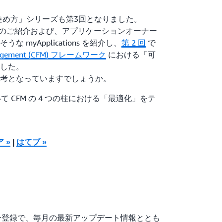
の進め方」シリーズも第3回となりました。
hitect のご紹介および、アプリケーションオーナー
 myApplications を紹介し、
第 2 回
で
Management (CFM) フレームワーク
における「可
した。
考となっていますでしょうか。
いて CFM の 4 つの柱における「最適化」をテ
ア »
|
はてブ »
ールメンバー登録で、毎月の最新アップデート情報ととも