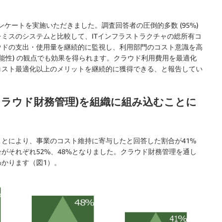
象にアンケートを実施いただきました。調査回答者の圧倒的多数 (95%)
゚レミスのシステムと比較して、ITインフラストラクチャの総所有コ
ラウドの支出・使用量を継続的に監視し、利用部門のコスト意識を高
能性) の観点でも効果を得られます。クラウド利用費用を最適化
コスト最適化以上のメリットを継続的に獲得できる、と報告してい
t (CFM: クラウド財務管理)を組織に組み込むことに
とにより、事業のコスト維持に寄与したと回答した割合が41%
がそれぞれ52%、48%となりました。クラウド財務管理を通し
かります（図1）。