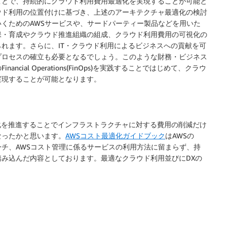
ことで、持続的にクラウド利用費用最適化を実現することが可能と
ウド利用の位置付けに基づき、上述のアーキテクチャ最適化の検討
ためのAWSサービスや、サードパーティー製品などを用いた
・育成やクラウド推進組織の組成、クラウド利用費用の可視化の
れます。さらに、IT・クラウド利用によるビジネスへの貢献を可
ロセスの確立も必要となるでしょう。このような財務・ビジネス
ial Operations(FinOps)を実践することではじめて、クラウ
現することが可能となります。
ド最適化を推進することでインフラストラクチャに対する費用の削減だけ
なったかと思います。
AWSコスト最適化ガイドブック
はAWSの
ーチ、AWSコスト管理に係るサービスの利用方法に留まらず、持
踏み込んだ内容としております。最適なクラウド利用並びにDXの