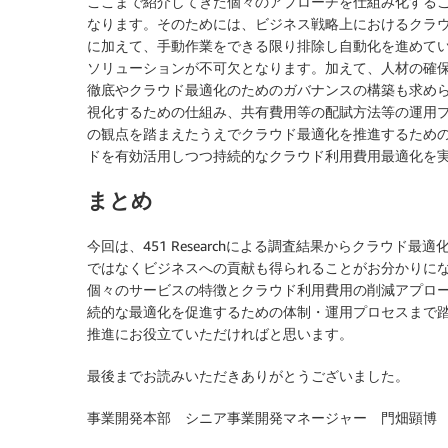
ここまで紹介してきた個々のアプローチを仕組み化する
なります。そのためには、ビジネス戦略上におけるクラ
に加えて、手動作業をできる限り排除し自動化を進めていく
ソリューションが不可欠となります。加えて、人材の確保
徹底やクラウド最適化のためのガバナンスの構築も求めら
視化するための仕組み、共有費用等の配賦方法等の運用プ
の観点を踏まえたうえでクラウド最適化を推進するためのFinanc
ドを有効活用しつつ持続的なクラウド利用費用最適化を実
まとめ
今回は、451 Researchによる調査結果からクラウ
ではなくビジネスへの貢献も得られることがお分かりに
個々のサービスの特徴とクラウド利用費用の削減アプロ
続的な最適化を促進するための体制・運用プロセスまで
推進にお役立ていただければと思います。
最後までお読みいただきありがとうございました。
事業開発本部 シニア事業開発マネージャー 門畑顕博