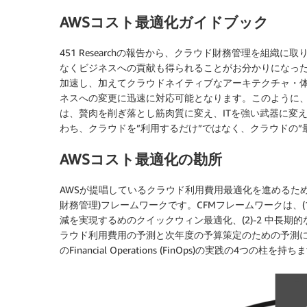
AWSコスト最適化ガイドブック
451 Researchの報告から、クラウド財務管理を組
なくビジネスへの貢献も得られることがお分かりになった
加速し、加えてクラウドネイティブなアーキテクチャ・体制
ネスへの変更に迅速に対応可能となります。このように、
は、贅肉を削ぎ落とし筋肉質に変え、ITを強い武器に変
わち、クラウドを”利用するだけ”ではなく、クラウドの”
AWSコスト最適化の勘所
AWSが提唱しているクラウド利用費用最適化を進めるためのフレームワ
財務管理)フレームワークです。CFMフレームワークは、(1)
減を実現するめのクイックウィン最適化、(2)-2 中長期的
ラウド利用費用の予測と次年度の予算策定のための予測に基
のFinancial Operations (FinOps)の実践の4つの柱を