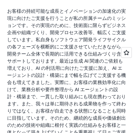
お客様の持続可能な成長とイノベーションの加速化の実
現に向けたご支援を行うことが私の所属チームのミッシ
ョンです。その実現のために、技術面に限らずビジネス
企画や組織づくり、開発プロセス改善等、幅広くご支援
しています。私自身もソフトウェア開発ライフサイクル
の各フェーズを横断的にご支援させていただきながら、
開発チーム全体で長期的に活用できる仕組みづくり含め
サポートしております。最近は生成 AI 関連のご依頼も
増えており、AI の利活用に向けたご支援に加え、AI エ
ージェントの設計・構築にまで幅を広げてご支援する機
会も増えてきました。実際に、お客様の業務効率化に向
けて、業務分析や要件整理から AI エージェントの設
計・構築まで、一貫した取り組みにも現在携わっており
ます。また、我々は単に期待される成果物を作って終わ
りではなく、お客様が自走できる状態になることも同時
に目指しています。そのため、継続的な成長や価値創出
のための技術や組織に根付く実践の仕組みをお客様と一
体となって築き上げていくことを重要視して日々ご支援