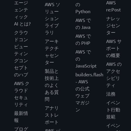
エージ
AWS
AWS ソ
の
ェンテ
re:Post
リュー
Python
ィック
ション
ナレッ
AWS で
AI とは?
ライブ
ジセン
の Java
クラウ
ラリ
ター
AWS で
ドコン
アーキ
AWS サ
の PHP
ピュー
テクチ
ポート
AWS で
ティン
ャセン
の概要
の
グコン
ター
AWS の
JavaScript
セプト
製品と
アクセ
のハブ
builders.flash
技術上
シビリ
- AWS
AWS ク
のよく
ティ
の公式
ラウド
ある質
法務
ウェブ
セキュ
問
マガジ
イベン
リティ
アナリ
ン
ト行動
最新情
ストレ
規範
報
ポート
イベン
ブログ
AWS パ