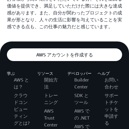
価値を提供でき、満足していただけた際には大きな達成
感があります。また、自分が関わったプロジェクトの成
果が形となり、人々の生活に影響を与えていることを実
感できる点も、この仕事の魅力だと感じています。
AWS アカウントを作成する
学ぶ
リソース
デベロッパー
ヘルプ
AWS と
開始方
Builder
お問い
は？
法
Center
合わせ
クラウ
トレー
SDK と
サポー
ドコン
ニング
ツール
トチケ
ピュー
ットを
AWS
AWS で
ティン
申請す
Trust
の .NET
グとは?
る
Center
AWS で