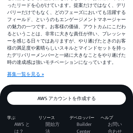
ったリードを心がけています。提案だけではなく、デリ
バリーだけでもなく、どのフェーズにおいても活躍する
フィールド、というのもエンゲージメントマネージャー
の魅力の一つです。お客様の価値、アウトカムにこだわ
るということは、非常に大きな責任が伴い、プレッシャ
ーを感じる日々ではありますが、やり遂げたときのお客
様の満足度や素晴らしいスキルとマインドセットを持っ
たデリバリーメンバーと一緒に大きなことをやり遂げた
時の達成感は強いモチベーションになっています。
募集一覧を見る »
AWS アカウントを作成する
学ぶ
リソース
デベロッパー
ヘルプ
AWS と
開始方
Builder
お問い
は？
法
Center
合わせ