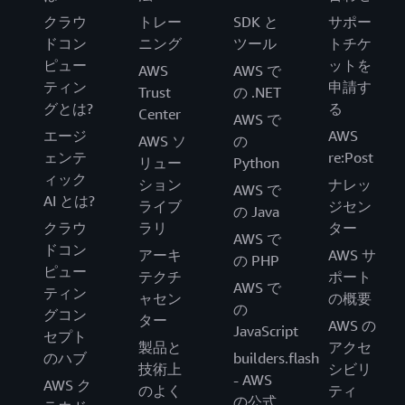
クラウ
トレー
SDK と
サポー
ドコン
ニング
ツール
トチケ
ピュー
ットを
AWS
AWS で
ティン
申請す
Trust
の .NET
グとは?
る
Center
AWS で
エージ
AWS
AWS ソ
の
ェンテ
re:Post
リュー
Python
ィック
ション
ナレッ
AWS で
AI とは?
ライブ
ジセン
の Java
クラウ
ラリ
ター
AWS で
ドコン
アーキ
AWS サ
の PHP
ピュー
テクチ
ポート
AWS で
ティン
ャセン
の概要
の
グコン
ター
AWS の
JavaScript
セプト
製品と
アクセ
のハブ
builders.flash
技術上
シビリ
- AWS
AWS ク
のよく
ティ
の公式