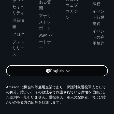
ラウド
ある質
法務
ウェブ
セキュ
問
マガジ
イベン
リティ
アナリ
ン
ト行動
最新情
ストレ
規範
報
ポート
イベン
ブログ
AWS パ
トの利
プレス
ートナ
用規約
リリー
ー
ス
English
Amazon は機会均等雇用企業であり、保護対象退役軍人として
の身分、障がい、その他法令で保護されている属性を理由とし
た差別を一切行いません。退役軍人、軍人の配偶者、および障
がいのある方の応募を歓迎します。