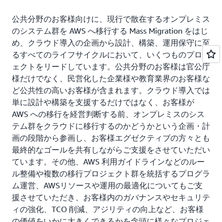
公共分野のお客様向けに、現行で散在するオンプレミス
のシステム群を AWS へ移行する Mass Migration をはじ
め、クラウド導入の企画から設計、構築、運用保守に至
るすべてのライフサイクルにおいて、いくつものプロジ
ェクトをリードしています。公共分野のお客様は官公庁
様だけでなく、民営化した企業様や教育業界のお客様な
ど公共性の高いお客様が含まれます。クラウド導入では
単に設計や構築を支援するだけではなく、お客様が
AWS への移行を経営判断する前、オンプレミスのシス
テム群をクラウドに移行するのかどうかという企画・計
画の段階から参画し、お客様エグゼクティブの方々とも
最終的なゴールを共有しながらご支援をさせていただい
ています。その他、AWS 利用ガイドラインなどのルー
ル整備や複数の移行プロジェクト群を統括するプログラ
ム運営、AWSリソースや運用の最適化についてもご支
援させていただき、お客様内のガバナンスやセキュリテ
ィの強化、TCO 削減、アジリティの向上など、お客様
の価値をいかに大きくできるかを念頭に様々なプロジェ