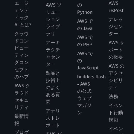
エージ
AWS
AWS ソ
の
ェンテ
re:Post
リュー
Python
ィック
ション
ナレッ
AWS で
AI とは?
ライブ
ジセン
の Java
クラウ
ラリ
ター
AWS で
ドコン
アーキ
AWS サ
の PHP
ピュー
テクチ
ポート
AWS で
ティン
ャセン
の概要
の
グコン
ター
AWS の
JavaScript
セプト
製品と
アクセ
のハブ
builders.flash
技術上
シビリ
- AWS
AWS ク
のよく
ティ
の公式
ラウド
ある質
法務
ウェブ
セキュ
問
マガジ
イベン
リティ
アナリ
ン
ト行動
最新情
ストレ
規範
報
ポート
イベン
ブログ
AWS パ