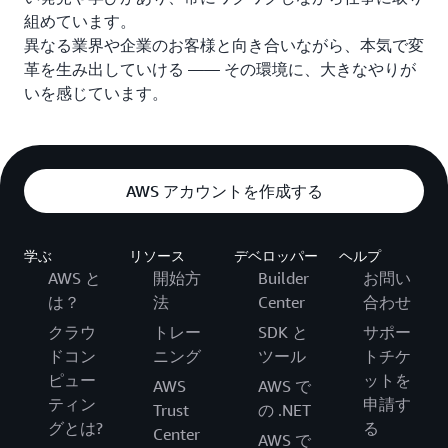
組めています。
異なる業界や企業のお客様と向き合いながら、本気で変
革を生み出していける ―― その環境に、大きなやりが
いを感じています。
AWS アカウントを作成する
学ぶ
リソース
デベロッパー
ヘルプ
AWS と
開始方
Builder
お問い
は？
法
Center
合わせ
クラウ
トレー
SDK と
サポー
ドコン
ニング
ツール
トチケ
ピュー
ットを
AWS
AWS で
ティン
申請す
Trust
の .NET
グとは?
る
Center
AWS で