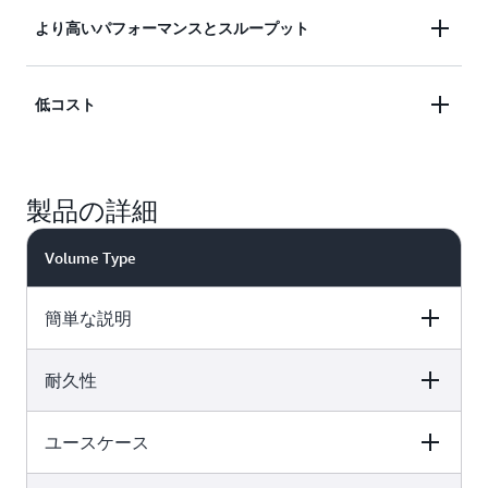
gp3 ボリュームを使用すると、アプリケーションの
より高いパフォーマンスとスループット
キャパシティとパフォーマンスをプロビジョニング
する際に当て推量をすべて排除できます。どのボリ
gp3 ボリュームにより、大部分のアプリケーション
ュームサイズでも、3,000 IOPS の持続的なベース
低コスト
の IOPS とスループットの要件を満たすことが容易
ラインパフォーマンスが得られます。つまり、
になり、費用対効果が高くなります。このようなア
IOPS をプロビジョニングしなくても、アプリケー
gp3 は、gp2 ボリュームよりも 20% 低い GB あた
プリケーションには、仮想デスクトップ、
ションは最小のボリュームで一貫してこのベースラ
りのコストで SSD のパフォーマンスを提供しま
Microsoft SQL Server や Oracle などの中規模の単一
インパフォーマンスを実現できます。アプリケーシ
製品の詳細
す。さらに、ストレージのパフォーマンスをキャパ
インスタンスデータベース、Kafka および Spark な
ョンがベースラインよりも高いパフォーマンスを必
シティから切り離すことで、追加のブロックストレ
どのフレームワークに基づくレイテンシーの影響を
要とするユースケースでは、キャパシティをさらに
Volume Type
ージキャパシティをプロビジョニングすることな
受けやすいインタラクティブなアプリケーション、
追加することなく、必要な IOPS またはスループッ
く、より高い IOPS とスループットを簡単にプロビ
開発/テスト環境などが含まれます。新しい gp3 ボ
トをプロビジョニングするだけで済みます。
簡単な説明
ジョニングできるため、パフォーマンスが向上し、
リュームは、任意のボリュームサイズで 3,000
コストが削減されます。
IOPS および 125 MB/秒のベースラインパフォーマ
ンスを提供します。より高いパフォーマンスをお求
耐久性
gp3
gp2
めのお客様は、追加料金を支払うことで最大
16,000 IOPS および 1,000 MB/秒までスケールアッ
幅広いトランザクションワ
幅広いトランザクション
ユースケース
gp3
gp2
プすることができます。
ークロード向けの、料金と
ワークロード向けの、料
パフォーマンスのバランス
金とパフォーマンスのバ