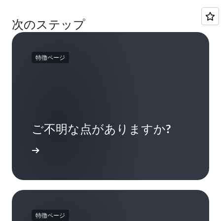
3,000 IOPS を超えると、毎月
0.08 USD/GB、3,000 以上はプロ
次のステップ
ビジョンド IOPS 月額 0.005
0.10 USD/GB-月
USD、125 以上は 125 MB/秒無
料、プロビジョンド MB/秒/月
0.04 USD
特徴ページ
ご不明な点がありますか?
確認する
特徴ページ