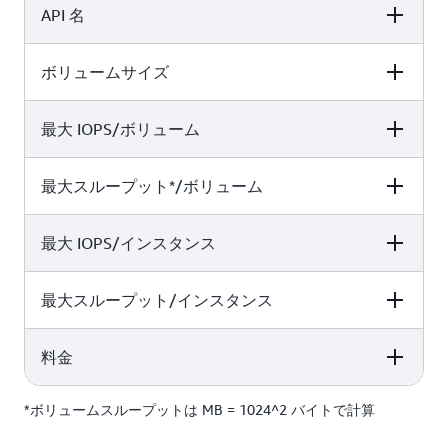
耐久性 99.8%～99.9%
耐久性 99.8%～99.9%
が取れた最小コストの SSD
ランスが取れた汎用 SSD
API 名
gp3
gp2
ボリューム
ボリューム
仮想デスクトップ、
仮想デスクトップ、
ボリュームサイズ
gp3
gp2
Microsoft SQL Server や
Microsoft SQL Server や
Oracle などの中規模サイ
Oracle などの中規模サイ
gp3
gp2
ズのシングルインスタン
ズのシングルインスタン
最大 IOPS/ボリューム
gp3
gp2
スデータベース、レイテ
スデータベース、レイテ
ンシーの影響を受けやす
ンシーの影響を受けやす
1 GB～16 TB
1 GB～16 TB
最大スループット*/ボリューム
gp3
gp2
いインタラクティブアプ
いインタラクティブアプ
リケーション、ブートボ
リケーション、ブートボ
リューム、および開発/テ
リューム、および開発/テ
16,000
16,000
最大 IOPS/インスタンス
gp3
gp2
スト環境
スト環境
1,000 MB/秒
250 MB/秒
最大スループット/インスタンス
gp3
gp2
260,000
260,000
料金
gp3
gp2
12,500 MB/秒
7,500 MB/秒
*ボリュームスループットは MB = 1024^2 バイトで計算
gp3
gp2