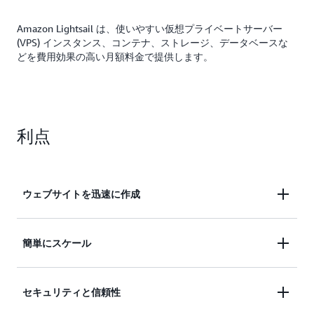
Amazon Lightsail は、使いやすい仮想プライベートサーバー
(VPS) インスタンス、コンテナ、ストレージ、データベースな
どを費用効果の高い月額料金で提供します。
利点
ウェブサイトを迅速に作成
数回クリックするだけで、ウェブサイトやアプリケ
簡単にスケール
ーションを作成できます。ネットワーク、アクセ
ス、および環境を自動的に設定します。
成長に合わせて簡単にスケールしたり、Amazon
セキュリティと信頼性
EC2 などのより広範な AWS エコシステムにリソー