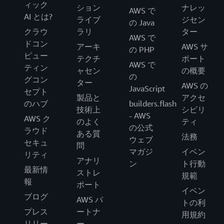
ィック
ション
ナレッ
AWS で
AI とは?
ライブ
ジセン
の Java
クラウ
ラリ
ター
AWS で
ドコン
アーキ
AWS サ
の PHP
ピュー
テクチ
ポート
AWS で
ティン
ャセン
の概要
の
グコン
ター
AWS の
JavaScript
セプト
製品と
アクセ
のハブ
builders.flash
技術上
シビリ
- AWS
AWS ク
のよく
ティ
の公式
ラウド
ある質
法務
ウェブ
セキュ
問
マガジ
イベン
リティ
アナリ
ン
ト行動
最新情
ストレ
規範
報
ポート
イベン
ブログ
AWS パ
トの利
プレス
ートナ
用規約
リリー
ー