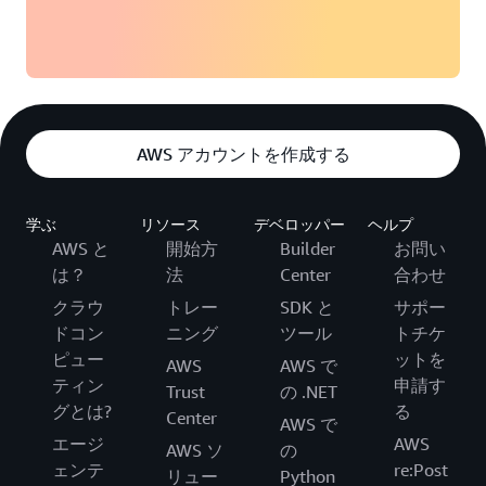
AWS アカウントを作成する
学ぶ
リソース
デベロッパー
ヘルプ
AWS と
開始方
Builder
お問い
は？
法
Center
合わせ
クラウ
トレー
SDK と
サポー
ドコン
ニング
ツール
トチケ
ピュー
ットを
AWS
AWS で
ティン
申請す
Trust
の .NET
グとは?
る
Center
AWS で
エージ
AWS
AWS ソ
の
ェンテ
re:Post
リュー
Python