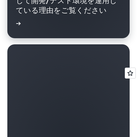
して開発/テスト環境を運用し
ている理由をご覧ください
グを読む