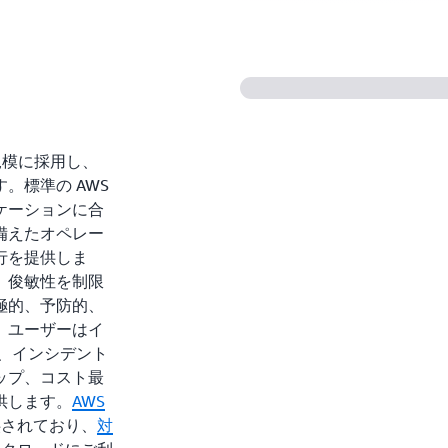
 を大規模に採用し、
。標準の AWS
ケーションに合
備えたオペレー
行を提供しま
、俊敏性を制限
極的、予防的、
、ユーザーはイ
視、インシデント
ップ、コスト最
供します。
AWS
で提供されており、
対