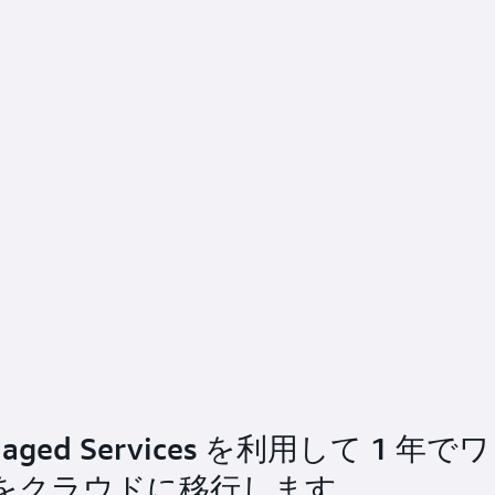
ーテインメント業界の Village
anaged Services を利用して、FIFA
aged Services を利用して 1 年でワ
 Managed Services を利用して、コ
で世界クラスのストリーミングエクスペリ
% をクラウドに移行します。
プライアンス、アプリケーションの