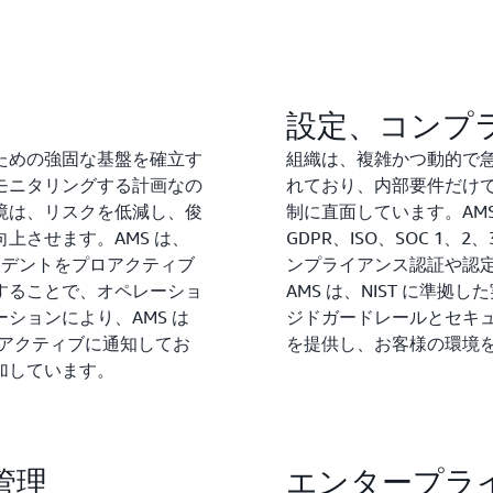
速な道筋を提供します。AMS は
HITRUST CSF、SOC
ライアンス認定および認証を
Moderate が必要なワ
FedRAMP High が必要な
設定、コンプ
するための事前承認を受け
ための強固な基盤を確立す
組織は、複雑かつ動的で
モニタリングする計画なの
れており、内部要件だけ
境は、リスクを低減し、俊
制に直面しています。AMS は、
上させます。AMS は、
GDPR、ISO、SOC 1、2、3
ンシデントをプロアクティブ
ンプライアンス認証や認
することで、オペレーショ
AMS は、NIST に準拠
ションにより、AMS は
ジドガードレールとセキ
ロアクティブに通知してお
を提供し、お客様の環境
加しています。
管理
エンタープラ