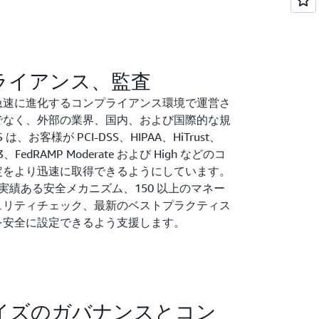
、PCI DSS、ISO、CSA STAR CCM、
 1 および 2 などのフレームワークに対するコンプ
取得しています。AMS は、FedRAMP
ークロードを商用リージョンで運用し、
ワークロードを AWS GovCloud (米国) で運用
ライアンス、監査
ています。
急速に進化するコンプライアンス環境で運営さ
でなく、外部の業界、国内、および国際的な規
お客様が PCI-DSS、HIPAA、HiTrust、
、FedRAMP Moderate および High などのコ
定をより迅速に取得できるようにしています。
した実績ある安全メカニズム、150 以上のマネー
ュリティチェック、最新のベストプラクティス
を安全に設定できるよう支援します。
イズのガバナンスとコン