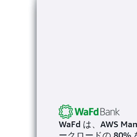
メディアおよびエンタ
Now TV は、AWS M
WaFd は、AWS Man
Roadshow が AWS
World Cup 
ークロードの 80
トの最適化、コン