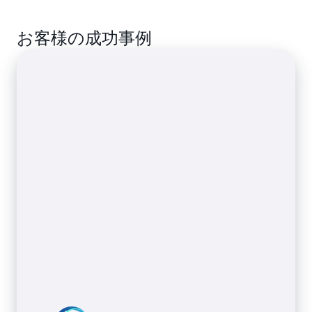
不正使用と、CDN をバイパスしてコンテンツに直
供します。
接アクセスする攻撃者からコンテンツを保護しま
お客様の成功事例
複雑な VOD カタログのサポートを詳しく見る
す。
CDN 認可の詳細