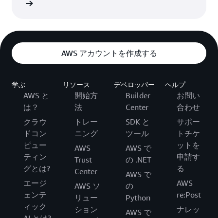
細 >>
AWS アカウントを作成する
学ぶ
リソース
デベロッパー
ヘルプ
AWS と
開始方
Builder
お問い
は？
法
Center
合わせ
クラウ
トレー
SDK と
サポー
ドコン
ニング
ツール
トチケ
ピュー
ットを
AWS
AWS で
ティン
申請す
Trust
の .NET
グとは?
る
Center
AWS で
エージ
AWS
AWS ソ
の
ェンテ
re:Post
リュー
Python
ィック
ション
ナレッ
AWS で