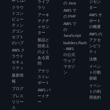
AI とは?
ライブ
ジセン
の Java
クラウ
ラリ
ター
AWS で
ドコン
アーキ
AWS サ
の PHP
ピュー
テクチ
ポート
AWS で
ティン
ャセン
の概要
の
グコン
ター
AWS の
JavaScript
セプト
製品と
アクセ
のハブ
builders.flash
技術上
シビリ
- AWS
AWS ク
のよく
ティ
の公式
ラウド
ある質
法務
ウェブ
セキュ
問
マガジ
イベン
リティ
アナリ
ン
ト行動
最新情
ストレ
規範
報
ポート
イベン
ブログ
AWS パ
トの利
プレス
ートナ
用規約
リリー
ー
ス