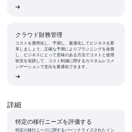
ラクチャを構築し、ビルダーがリソースをプロビジョ
詳細 »
ニングする際にセルフサービスを可能にし、速度や安
全性を損なうことなくコンプライアンスを維持できま
す。
クラウド財務管理
コストを透明化し、予測し、最適化してビジネスを変
革しましょう。正確な予測によりプランニングを改善
し、ビジネスにとって意味のある方法でコストと使用
状況を追跡して、コスト削減に関するカスタムレコメ
ンデーションで支出を最適化できます。
詳細 »
詳細
特定の移行ニーズを評価する
特定の移行ニーズに関するパーソナライズされたイン