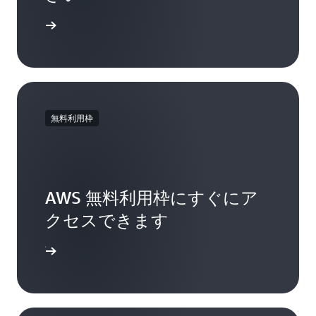
アジアパシフィック
すが、新しいバケットや新しいユーザーを作成
ap-northeast-1
(東京)
または追加したり、バケットポリシーを変更し
い合わせ
たりすることはできません。接続が回復した
AWS の営業担当者または APN パートナーに相談
ら、すべてのバケット管理更新を再開できま
して、お客様の地理的場所で利用可能なホーム
す。
リージョンのオプションを評価し、ワークロー
ドのサービスリンク帯域幅とレイテンシー要件
無料利用枠
についてカスタムレコメンデーションを求める
ことを強くお勧めします。
他の AWS リージョンでも近日中にサポートを開
始する予定です。
AWS 無料利用枠にすぐにア
クセスできます
ンアップ