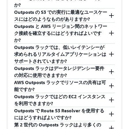
ックとオンプレミスのカスタマーマネージド
Simple Storage Service (Amazon S3) に保存され
イトで追加の作業や設定を行うことなく、すば
か?
ケニア、オマーン、カザフスタン、セルビ
欧州 (ミラノ)
eu-south-1
スイッチ間の複数のアップリンクが不要にな
ます。Outposts での Simple Storage Service
やく使用を開始できるように事前の検証とテス
Outposts の S3 での実行に最適なユースケー
ア、カタール、エジプト、アイスランド、ト
ります。ネットワークラックには、スイッチ
(Amazon S3) で Outposts がプロビジョニングさ
Outposts の AMI イメージと EBS ローカルスナッ
トが行われています。
スにはどのようなものがありますか?
ルコ、サウジアラビア王国*、セネガル、ヨル
欧州 (スペイン)
eu-south-2
の障害に対処するための耐障害性も組み込ま
れている場合は、スナップショットを Outposts
プショットにリソースレベルの IAM ポリシーと
ダン、クウェート、ルワンダ
Outposts と AWS リージョン間のネットワー
れているため、お客様は Outposts ネットワ
にローカルに保存するオプションがあります。
アクセス許可を Outposts に設定して、データレ
S3 on Outposts
は、データレジデンシー要件を
ク接続を確立するにはどうすればよいです
APAC - オーストラリア、ニュージーランド、
ークの高可用性を実現するための設計が容易
EBS スナップショットは増分的です。つまり、
ジデンシーを強制できます。各アカウント (また
お持ちのお客様や規制業界のお客様には理想的
中東 (バーレーン)
me-south-1
か?
日本、韓国、台湾、シンガポール、インドネ
になります。
最新のスナップショット後に変更された
は IAM ユーザーまたはロール) は、単一または複
です。オンプレミスか AWS リージョンのないロ
Outposts ラックでは、低いレイテンシーが
シア、マレーシア、タイ、フィリピン、ブル
Outposts 上のブロックのみが保存されます。
数の Outposts にデータレジデンシー強制ポリシ
ケーションに残しておく必要のあるカスタマー
AWS Direct Connect のプライベート接続、パブ
最新のリージョン内 EC2 インスタンスタイプ
中東 (UAE)
me-central-1
求められるリアルタイムアプリケーションは
ネイ、インド、ベトナム、バングラデシュ
Outposts の EBS ボリュームは、保存されている
ーを設定できます。これにより、ローカルスナ
データをセキュアに保存、処理することが求め
リック仮想インターフェイス、またはパブリッ
のサポート
: 新世代の Outposts ラックでは、
サポートされていますか?
SA - ブラジル、コロンビア、アルゼンチン、
スナップショットからいつでも復元 (ハイドレー
ップショットとイメージの作成またはコピー、
られるからです。さらに、S3 on Outposts を使
クインターネット経由での親 AWS リージョンに
お客様は最新世代の x86 を搭載した Amazon
Outposts ラックはデータレジデンシー要件
イスラエル (テルアビ
チリ、ペルー、エクアドル、トリニダードト
ト) することができます。詳細については、EBS
および指定された Outposts ラック ARN の外部
il-central-1
用すると、データ集約型ワークロードを実行し
対する Outposts ラックサービスリンク VPN 接
はい。Amazon RDS on Outposts を使用すると、
EC2 インスタンスをオンプレミスで実行でき
ブ)
の対応に使用できますか?
バゴ、ウルグアイ
スナップショットの「
ドキュメント
」をご覧く
での API / CLI 呼び出しがブロックされます。作
て、データをローカル処理し、オンプレミスに
続の確立を選択できます。
オンプレミスのデータとアプリケーションを近
ます。これにより、汎用 M7i インスタンス、
AWS Outposts ラックでリソースの共有は可
ださい。
成、更新、およびコピーのすべての操作は
保存できます。S3 on Outposts は、工場、病
接配置して実行することが必要な低レイテンシ
CA - プエルトリコ、コスタリカ、パナマ、ド
はい。Amazon Elastic Block Store (EBS) および
コンピューティングが最適化された C7i イン
能ですか?
アフリカ (ケープタウ
CloudTrail 監査ログに記録されるため、ローカル
院、または研究施設内など、他のオンプレミス
ーワークロード向けに、オンプレミスでマネー
ミニカ共和国
af-south-1
Amazon Simple Storage Service (S3) on Outposts
スタンス、およびメモリが最適化された R7i
Outposts ラックではどの EC2 インスタンス
ン)
スナップショットがご自分の場所にあることを
システムと通信する、またはオンサイト装置を
ジド型の Microsoft SQL Server、MySQL および
を使用すると、カスタマーデータを構成して、
インスタンスを始めとして、前世代の
はい。AWS Resource Access Manager (RAM) は、
を利用できますか?
より多くの国や地域への対応が近日中に予定さ
追跡できます。詳細については、EBS スナップ
制御する必要があるアプリケーションがある場
PostgreSQL データベースを実行できます。クラ
お客様のオンプレミスロケーションであって
Outposts ラックが現在すでにサポートしてい
お使いの AWS のリソースを任意の AWS アカウ
Outposts で Route 53 Resolver を使用する
れています。
アジアパシフィック
ショットの「
ドキュメント
」をご覧ください。
合にも役立ちます。
ウドとオンプレミス両方の RDS データベース
も、特定のコロケーション施設であっても、
る第 5 世代と同等な Amazon EC2 インスタン
ントまたは AWS Organizations 内で共有できる
AWS Nitro System
上に構築された EC2 インスタ
ap-southeast-1
にはどうすればよいですか?
(シンガポール)
は、同じ AWS マネジメントコンソール、API、
Outposts ラックに残せます。Outposts ラックと
スの選択肢が加わります。M7i、C7i、および
サービスです。RAM サポートにより、Outposts
ンス (汎用、コンピューティング最適化、メモリ
第 2 世代の Outposts ラックはより多くの
* サウジアラビア王国にデプロイするお客様は、追加の承認が必要にな
CLI を使用します。超低レイテンシーのアプリケ
AWS のサービスおよびツールを併用する Well-
R7i インスタンスを使用すると、お客様は幅
の所有者は、EC2 インスタンス、EBS ボリュー
最適化、ストレージ最適化、およびインテル