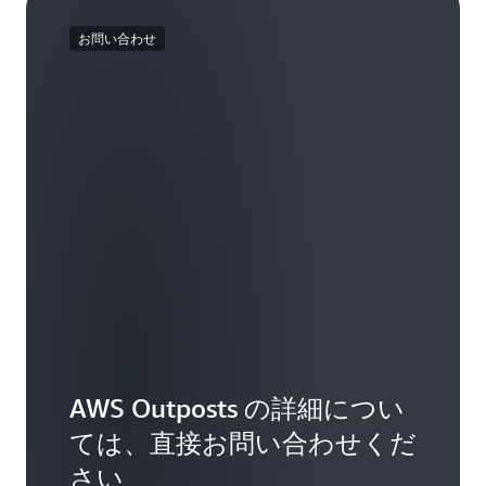
始/停止/終了は行えないことがあります。イン
に関するアラートを行い、Outposts に対するパ
タログから Outposts ラックを追加することでキ
し、顧客のプレミス上のホストやネットワーク
スタンスのメトリクスとログは最大 7 日間ロー
ッチ適用や更新を実施することができます。お
ャパシティを増加させることができます。次
お問い合わせ
スイッチに対してサービスを行うことはありま
カルにキャッシュされ続け、接続が回復すると
客様のチームは、これらの要素を管理したり、
に、既存の Outposts ラック内に利用可能な電力
米国西部 (オレゴン)
us-west-2
せん。
AWS リージョンにプッシュされます。ただし、7
Outposts にセキュリティ更新やパッチ適用を実
と設置ポジションがある場合は、構成を「スモ
日を超えて切断されると、メトリックとログが
施したりするための独自のツールを実装する必
ール」から「ミディアム」もしくは「ラージ」
カナダ (中部)
ca-central-1
失われる可能性があります。ネットワーク接続
要がなくなります。S3 on Outposts では、バケ
に拡大する、または「ミディアム」から「ラー
の損失が起こる可能性がある場合、ワークロー
ット名やメトリクスなど特定のコントロールプ
ジ」に拡大することができます。注意: 1U およ
南米 (サンパウロ)
sa-east-1
ドを定期的にテストして、Outposts が切断され
レーンのデータは報告と管理のために、AWS リ
び 2U Outposts サーバーを 42U Outposts フォー
た状態で正常に動作することを確認することを
ージョンに保存されます。切断されているとき
ムファクタに取り付けることはできません。
欧州 (ストックホルム)
eu-north-1
強くお勧めします。S3 on Outposts では、すべ
に、この情報を親リージョンに返送することは
てのリクエストはリージョンの AWS Identity and
できません。
Access Management (IAM) サービスを使用して認
欧州 (アイルランド)
eu-west-1
証および承認され、SigV4 で使用すると Outpost
に安全にローカルでキャッシュされます。
欧州 (ロンドン)
eu-west-2
Outpost にホーム AWS リージョンへの接続がな
い場合、既存のユーザーは既存のバケットです
AWS Outposts の詳細につい
アジアパシフィック
べてのオブジェクトオペレーションを最大 12 時
ap-southeast-1
(シンガポール)
ては、直接お問い合わせくだ
間継続して実行できます。接続が切断されてい
る間は、オブジェクトを追加および削除できま
さい