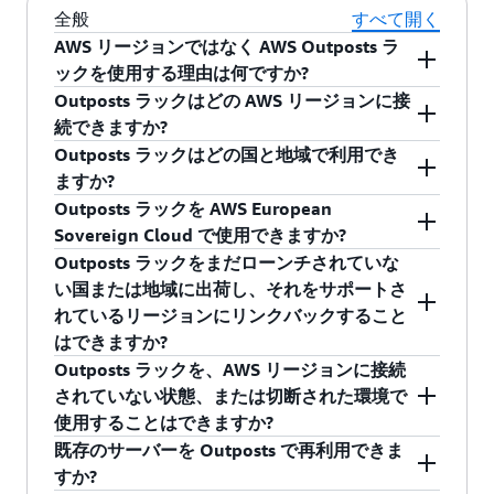
全般
すべて開く
AWS リージョンではなく AWS Outposts ラ
ックを使用する理由は何ですか?
Outposts ラックはどの AWS リージョンに接
Outposts ラックは、低レイテンシー要件、また
続できますか?
はローカルでのデータ処理要件があるアプリケ
Outposts ラックはどの国と地域で利用でき
ーションをサポートするために使用することが
第 1 世代の Outposts ラックは、現在、以下の
ますか?
できます。これらのアプリケーションは、エン
AWS リージョンでサポートされており、これら
Outposts ラックを AWS European
ドユーザーアプリケーションに対してほぼリア
の AWS リージョンに Outposts を接続すること
第 1 世代の Outposts ラックは、以下の国や地域
Sovereign Cloud で使用できますか?
ルタイムの応答を生成する、または他のオンプ
ができます。
に発送して設置することができます。
Outposts ラックをまだローンチされていな
レミスシステムとの通信やオンサイト装置の制
AWS は、AWS Outposts を使用して AWS
い国または地域に出荷し、それをサポートさ
NA - 米国、カナダ、メキシコ
御を実行する必要があることが考えられます。
European Sovereign Cloud を欧州連合 (EU) 全体
米国東部 (バージニア
れているリージョンにリンクバックすること
us-east-1
これらには、工場で自動化された製造工程を実
に拡張する計画を発表しました。つまり、オン
EMEA - すべての欧州諸国、英国 (UK)、スイ
北部)
はできますか?
行するワークロードや、リアルタイムの患者診
プレミスのデータセンターに Outposts ラックを
ス、ノルウェー、バーレーン、アラブ首長国
Outposts ラックを、AWS リージョンに接続
断や医療イメージング、およびコンテンツとメ
デプロイし、ドイツのAWS European Sovereign
いいえ、Outposts ラックを提供してインストー
連邦 (UAE)、イスラエル、南アフリカ、ジブ
米国東部 (オハイオ)
us-east-2
されていない状態、または切断された環境で
ディアのストリーミングが含まれるでしょう。
Cloud Region に接続することで、厳格な隔離、
ルできるのは、Outposts ラックが既に提供され
ラルタル、モロッコ、ナイジェリア、ケニ
使用することはできますか?
Outposts ラックは、オンプレミスに残しておく
国内データレジデンシー、低レイテンシーの要
ていてサポートされている国や地域だけです。
ア、オマーン、カザフスタン、セルビア、カ
既存のサーバーを Outposts で再利用できま
米国西部 (北カリフォ
必要のある顧客データを安全に保存して処理す
件を満たすことができるということです。
タール、エジプト、アイスランド、トルコ、
us-west-1
Outpost は、親である AWS リージョンへの接続
すか?
ルニア)
るために使用できます。AWS リージョンのない
サウジアラビア王国*、セネガル、ヨルダン、
に依存しています。Outposts ラックは、非接続