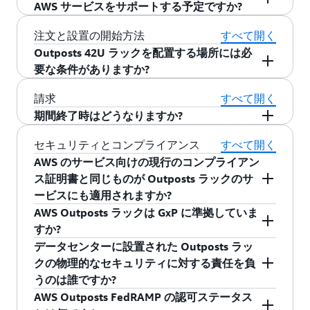
Route 53 Resolver
を使用すると、ドメインネー
る場合があります。詳細については、AWS 販売担当者にお問い合わせ
AWS サービスをサポートする予定ですか?
アジアパシフィック
ーションで ElastiCache on Outposts を使用する
ください。
Architected アプリケーションは、多くのお客様
広いオンプレミスのワークロードをさらに優
ム、サブネット、ローカルゲートウェイ (LGW)
Xeon スケーラブルプロセッサで GPU 最適化さ
ムサーバー (DNS) のクエリを Outposts ラックで
ap-southeast-2
(シドニー)
と、製造業、リアルタイム診療、メディアスト
に共通するデータレジデンシー要件に対応して
れたパフォーマンスで実行できます。C7i、
などの Outposts リソースを一元的に作成および
れたもの) が AWS Outposts ラックでサポートさ
ローカルに解決できるため、オンプレミスアプ
はい。他の AWS のサービスのサポートも間もな
注文と設置の開始方法
すべて開く
リーミングでオペレーションが自動化された現
います。AWS Identity and Access Management
M7i、および R7i インスタンスは、第 1 世代
管理し、同じ AWS Organizations 内の複数の
れています。Graviton プロセッサベースの EC2
リケーションの可用性とパフォーマンスを向上
く開始予定です。
Outposts 42U ラックを配置する場所には必
アジアパシフィック
場でワークロードが実行されるリアルタイムア
(IAM) を利用すると、AWS リソースへのアクセス
の Outposts ラックの C5、M5、および R5 イ
AWS アカウント間でリソースを共有できるよう
インスタンスも間もなく利用可能になります。
させることができます。Outposts で Route 53
要な条件がありますか?
ap-southeast-3
(ジャカルタ)
プリケーションに対してミリ秒以下で応答が返
を制御できます。IAM および細分化したデータ
ンスタンスと比較して、vCPU、メモリ、ネ
になります。これにより、他のユーザーが VPC
Resolver を有効にすると、Route 53 は Outposts
ります。
Outposts を設置するための基本的な電源、ネッ
制御規則によって、Outposts ラックに残すべき
ットワーク帯域幅が 2 倍になり、パフォーマ
を設定し、インスタンスを起動して実行し、共
請求
すべて開く
ラックに DNS 応答を自動的に保存し、親 AWS
トワーク、スペースの要件を満たしている場所
データのタイプと AWS リージョンにレプリケー
ンスが最大 40% 向上しています。
有の Outposts に EBS ボリュームを作成できるよ
アジアパシフィック
期間終了時はどうなりますか?
リージョンのネットワーク接続が予期せず切断
ap-northeast-1
(東京)
が必要です。第 1 世代の Outposts ラックのデプ
ションできないデータのタイプを指定できま
うになります。
された場合でも、継続的にアプリケーションの
新しい専用の Outposts インスタンスタイプ
:
Outposts ラック期間の終了時に、サブスクリプ
セキュリティとコンプライアンス
すべて開く
ロイでは、Outposts ラックは5〜15 kVA が必要
す。S3 on Outposts ではデータがデフォルトで
DNS ソリューションを提供します。Outposts の
第 2 世代の Outposts ラックには、超低レイ
ションを更新して既存の Outposts ラックをその
AWS のサービス向けの現行のコンプライアン
で、1/10/40/100 Gbps のアップリンクをサポー
お使いの Outposts に保存されるため、ご自分の
Route 53 Resolver では DNS レスポンスをローカ
アジアパシフィック
テンシーでスループット集約型のワークロー
ap-northeast-2
まま使用するか、Outposts ラックを返却するこ
ス証明書と同じものが Outposts ラックのサ
トでき、42U ラック用のスペースが必要です。
レジデンシー要件によって AWS リージョンにす
(ソウル)
ルで処理することで、低レイテンシーの DNS 解
ド向けに設計された、高速ネットワーキング
とができます。どのオプションを選択するかに
ービスにも適用されますか?
第 2 世代の Outposts ラックのデプロイでは、
べてのデータをレプリケーションするか、また
決が可能になり、オンプレミスアプリケーショ
を備えた Outposts 固有の Amazon EC2 イン
ついて AWS に通知がない場合、Outposts ラック
AWS Outposts ラックは GxP に準拠していま
Outposts コンピューティングラックは 10〜30
はデータの一部にとどめておくか選択できま
ンのパフォーマンスが向上します。
スタンス (Bmn-sf2e や Bmn-cx2 など) という
アジアパシフィック
AWS Outposts ラック自体は HIPAA 対象で、
ap-northeast-3
は、AWS Outposts ラック設定に対応する前払い
すか?
kVA が必要で、Outposts ネットワークラックは
す。ElastiCache on Outposts では、カスタマー
(大阪)
新しいカテゴリが導入されています。
PCI、SOC、ISMAP、IRAP および FINMA に準拠
なしオプションの料金で、毎月更新されます。
さらに、Outposts ラックの Route 53 Resolver を
8.89 kVA が必要です。第 2 世代の Outposts ラッ
データセンターに設置された Outposts ラッ
データを Outposts ラックにセキュアにローカル
Outposts 高速ネットワーキングインスタンス
し、ISO、CSA STAR、および HITRUST 認定を受
はい。AWS Outposts ラックは GxP に準拠して
詳細については、
こちら
から期間終了ドキュメ
Route 53 Resolver エンドポイント経由でオンプ
クは、10/40/100 Gbps のアップリンクをサポー
クの物理的なセキュリティに対する責任を負
処理できます。一部の制限付きメタデータ (イン
カテゴリには、超低レイテンシーと決定論的
アジアパシフィック
けており、今後数か月間にさらに多くのコンプ
います。AWS Outposts ラックは、お客様のサイ
ントを参照してください。
レミスのデータセンターの DNS サーバーに接続
ap-south-1
トしており、2 つの 42U ラック用のスペースが
うのは誰ですか?
スタンス ID、モニタリングメトリクス、計測記
ネットワーキング向けに最適化された Bmn-
(ムンバイ)
ライアンス証明書を追加する予定です。 最新の
トに物理的に設置されている AWS 管理のインフ
できます。これにより、Outposts ラックと他の
必要です。その他の施設要件については、
録、タグ、バケット名など) は、AWS リージョン
AWS Outposts FedRAMP の認可ステータス
sf2e インスタンスと、高スループットと低レ
証明書ステータスは、
対象範囲内のページにあ
ラストラクチャに AWS のサービスを拡張しま
AWS では、保管時および転送時のデータを暗号