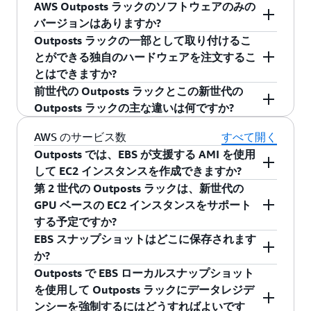
AWS Outposts ラックのソフトウェアのみの
国々についても同じことが言えます。AWS リー
クウェート、ルワンダ
状態での運用、または接続性が限定的、もしく
いいえ。AWS Outposts ラックは AWS が設計し
バージョンはありますか?
米国西部 (オレゴン)
us-west-2
ジョンへのデータ送信が高価でありであり、無
はまったくない環境での運用向けには設計され
たインフラストラクチャを利用しており、安全
APAC - オーストラリア、ニュージーランド、
Outposts ラックの一部として取り付けるこ
駄が多い場合、およびデータの分析、バックア
ていません。AWS リージョンへの接続には、高
で高性能、かつ信頼性に優れた運用のために最
いいえ。AWS Outposts ラックは、AWS のサー
日本、韓国、台湾、シンガポール、インドネ
とができる独自のハードウェアを注文するこ
ップと復元を細かく制御したい場合には、デー
カナダ (中部)
ca-central-1
可用性ネットワークの利用をお勧めします。客
適化されている AWS 設計のハードウェアのみで
ビスへのネイティブなアクセスを提供するフル
シア、マレーシア、タイ、フィリピン、ブル
とはできますか?
タを大量に扱うワークロードは Outposts ラック
船や遠隔地の鉱山など、外部への接続のない環
サポートされます。
マネージドサービスです。
ネイ、インド、ベトナム、バングラデシュ
前世代の Outposts ラックとこの新世代の
で実行して、データの処理はローカルで行うこ
境で AWS のサービスを利用することに関心をお
いいえ。AWS Outposts ラックは、理想的な
南米 (サンパウロ)
sa-east-1
SA - ブラジル、コロンビア、アルゼンチン、
Outposts ラックの主な違いは何ですか?
とができます。
持ちであれば、Amazon EKS Anywhere のような
AWS エクスペリエンスを確保するため、AWS 設
チリ、ペルー、エクアドル、トリニダードト
AWS サービスをご検討ください。
計によるトップオブラックスイッチと冗長電源
第 2 世代の Outposts ラックの主な利点は次のと
AWS のサービス数
すべて開く
欧州 (フランクフルト)
eu-central-1
バゴ、ウルグアイ
が組み込まれた完全統合型構成で提供されてい
おりです。
Outposts では、EBS が支援する AMI を使用
CA - プエルトリコ、コスタリカ、パナマ、グ
ます。利用可能な Outposts ラックオプションの
して EC2 インスタンスを作成できますか?
欧州 (ストックホルム)
eu-north-1
アテマラ、ドミニカ共和国
シンプルなスケーリングと組み込みの耐障害
範囲内から選択することで、コンピューティン
第 2 世代の Outposts ラックは、新世代の
はい。第 2 世代の Outposts ラックでは EBS gp2
性
: Outposts ネットワークラックの導入によ
グおよびストレージインフラストラクチャを必
GPU ベースの EC2 インスタンスをサポート
第 2 世代の Outposts ラックは、以下の国や地域
欧州 (アイルランド)
eu-west-1
または gp3 ボリュームタイプで、また第 1 世代
り、オンプレミスまたはコロケーションスペ
要なだけ注文することが可能です。または、
する予定ですか?
に発送して設置することができます。
の Outposts ラックでは gp2 ボリュームタイプで
ースに AWS Outpost ラックをシームレスに
AWS と連携して、希望する Amazon Elastic
EBS スナップショットはどこに保存されます
支援された AMI を使用して EC2 インスタンスを
はい。GPU ベースのインスタンスを含む、より
デプロイでき、コンピューティングとネット
Compute Cloud (EC2)、Amazon Elastic Block
欧州 (ロンドン)
eu-west-2
NA - 米国、カナダ、メキシコ
か?
起動できます。
多くの EC2 インスタンスのサポートが間もなく
ワーキングを切り離すことができます。ネッ
Store (EBS)、および Amazon Simple Storage
Outposts で EBS ローカルスナップショット
EMEA - すべての欧州諸国、英国 (UK)、バー
開始されます。
トワークラックはトラフィックアグリゲーシ
Outposts ラックの EBS ボリュームの EBS スナッ
Service (S3) キャパシティの組み合わせをカスタ
を使用して Outposts ラックにデータレジデ
欧州 (パリ)
eu-west-3
レーン、アラブ首長国連邦 (UAE)、イスラエ
ョンレイヤーとして機能し、コンピュートラ
プショットは、デフォルトでリージョンの
マイズすることも可能です。これらは、オンサ
ンシーを強制するにはどうすればよいです
ル、南アフリカ、モロッコ、ナイジェリア、