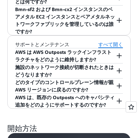
オンプレミスリソース間の DNS クエリを解決で
Outposts ラック設定ページ
をご覧ください。
に送り返されます。
とは何ですか?
イテンシー向けに最適化された Bmn-cx2 イ
る Outposts ラック上の AWS のサービス
AWS GovCloud (米国
で確認
す。Outposts ラックのキャパシティには、AWS
化することを可能にするサービスと、その他の
きます。
Outposts ラックは AWS リージョンへの信頼性の
us-gov-west-1
Bmn-sf2 および Bmn-cx2 インスタンスのベ
ンスタンスが含まれます。これらのベアメタ
西部)
できます。また、PCI などの認可を取得した、
リージョンに戻る接続パスがあることに加え
きめ細かいセキュリティ制御と監査メカニズム
AWS Outposts は、サービスのハードウェアコン
高いネットワーク接続を必要としているので、
アメタル EC2 インスタンスとベアメタルネッ
ルインスタンスは、トップオブラック (TOR)
RDS や Elasticache Redis のような Outposts ラッ
て、お客様のローカルネットワークにマップさ
を提供しています。これに加えて、お客様のデ
お客様固有のデータレジデンシー要件に確実に
ポーネントを除き、FedRAMP から認可を受けま
パブリックのインターネット接続を計画するべ
トワークファブリックを管理しているのは誰
スイッチに直接接続された専用のネットワー
ク上の AWS のサービスは、Outposts ラックでも
れたローカルゲートウェイ経由でローカルにア
ータは物理的な Nitro Security Key にラップされ
合うようにするには、社内のコンプライアンス
した。お客様のサイトにある間、AWS Outposts
AWS GovCloud (米国
きです。お客様は、選択されたサポートプラン
ですか?
us-gov-east-1
クアクセラレータカードを備えており、金融
認可を取得したと見なされます。AWS Outposts
東部)
クセスできます。GxP システム向けの AWS クラ
ています。デバイスを破壊することは、データ
チームやセキュリティチームと連絡を取り合
の保護を物理的および環境的に制御すること
に応じて、15 分以内または 30 分以内の 24 時間
取引所、リアルタイムの市場データ配信、テ
ラックはお客様のデータセンターで稼働するた
ウド (Outposts ラックを含む) の使用に関する詳
を破壊することと同じです。 責任分担モデルの
い、密接に連携することを推奨します。
は、お客様の責任です。お客様と機関は、リス
Bmn-sf2 および Bmn-cx2 インスタンスは、更新
サポートとメンテナンス
すべて開く
365 日のリモートサポートを提供するエンター
レコム 5G コア、メディア配信などのワーク
め、AWS 責任共有モデルに基づいて、コンプラ
細については、
こちら
をご覧ください。AWS の
一環として、お客様は、Outposts 周辺の物理的
クに基づいて AWS Outposts を使用するか、タイ
された責任共有モデルに従います。
お客様は、
第 2 世代の Outposts ラックは、現在、以下の
AWS は AWS Outposts ラックインフラスト
プライズサポートまたは Enterprise On-Ramp サ
ロードに最適です。
イアンス証明書のための Outposts 周辺の物理的
サービスを利用する GxP 規制対象のライフサイ
なセキュリティとアクセス制御、ならびに
こち
プ認定を実施して AWS Outposts のハードウェア
Bmn-sf2e および Bmn-cx2 サーバー内のネット
AWS リージョンでサポートされており、これら
ラクチャをどのように維持しますか?
ポートに加入している必要があります。
なセキュリティとアクセス制御はお客様の責任
エンス組織は、GxP コンプライアンスを設計し
ら
で公開されている施設、ネットワーキング、
コンポーネントを確認して FedRAMP ワークロー
ワークアクセラレータカードおよび関連付けら
の AWS リージョンに Outposts を接続すること
施設のネットワーク接続が切断されたときは
Outposts が設置されて、AWS マネジメントコン
となります。
て検証する責任を担います。
および電力に関する環境要件を証明する責任を
ドを処理するかを決定できます。AWS のサード
れたベアメタルネットワークスイッチの両方を
ができます。
どうなりますか?
ソールに表示されると、AWS はパブリックリー
担います。 Outposts ラックハードウェアを返却
パーティー評価機関によって以前に実施された
管理する責任があります。お客様は、社内の IT
どのタイプのコントロールプレーン情報が親
ジョンの一部として Outposts をモニタリング
Outpost のインスタンスにすでにアタッチされて
する前に、お客様のコンテンツがクリプトシュ
評価結果には、
CapLinked
を介してアクセスでき
担当者、AWS プロフェッショナルサービス、
AWS リージョンに戻るのですか?
米国東部 (バージニア
し、ソフトウェアアップグレードとパッチ適用
いる EC2 インスタンスと EBS ボリュームは引き
us-east-1
レディングされることを確実にするために Nitro
ます。
AWS マネージドサービス、またはサードパーテ
AWS は、既存の Outposts へのキャパシティ
北部)
を自動的に実行します。
続き正常に動作し、ローカルゲートウェイを介
例として、インスタンスの状態、インスタンス
Security Key が取り外されます。
ィのサービスプロバイダーを通じてこの責任を
追加をどのようにサポートするのですか?
してローカルにアクセスできます。同様に、ECS
のアクティビティ (作成、停止)、基盤となるハイ
果たすことができます。 ネットワークアクセラ
物理的なメンテナンスを行う必要がある場合
米国東部 (オハイオ)
us-east-2
ワーカーノードといった AWS のサービスのリソ
パーバイザーシステムに関する情報を親の AWS
AWS Outposts ラックのコンピューティングおよ
レータカードに障害が発生した場合、お客様は
は、AWS が訪問のスケジュールについてご連絡
ースもローカルで動作し続けます。ただし、API
リージョンに送り返すことができます。この情
びストレージキャパシティを増加させるメカニ
AWS に連絡してサポートを受けることができま
開始方法
いたします。AWS は、適切であれば、特定のモ
米国西部 (北カリフォ
の可用性は低下します。例えば、API の実行/開
報により、AWS は、インスタンスの状態と容量
ズムは 2 つあります。まず、Outposts ラックカ
す。
us-west-1
ジュールの交換を行うことがあります。しか
ルニア)