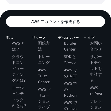
AWS アカウントを作成する
学ぶ
リソース
デベロッパー
ヘルプ
AWS と
開始方
Builder
お問い
は？
法
Center
合わせ
クラウ
トレー
SDK と
サポー
ドコン
ニング
ツール
トチケ
ピュー
ットを
AWS
AWS で
ティン
申請す
Trust
の .NET
グとは?
る
Center
AWS で
エージ
AWS
AWS ソ
の
ェンテ
re:Post
リュー
Python
ィック
ション
ナレッ
AWS で
AI とは?
ライブ
ジセン
の Java