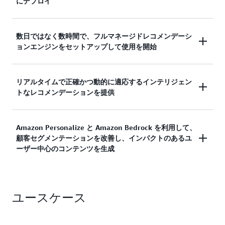
にデプロイ
Amazon Personalize を利用すると、何百万ものア
数日ではなく数時間で、フルマネージドレコメンデーシ
イテムとの数十億のユーザーインタラクションから
ョンエンジンをセットアップして使用を開始
学習するモデルをトレーニングできます。Amazon
Personalize は、最先端の人工知能を使用して、お
Amazon Personalize をセットアップすると、数時
客様がウェブサイト、アプリケーション、検索エン
リアルタイムで正確かつ動的に適応するインテリジェン
間で独自のレコメンデーションエンジンを立ち上げ
ジン、マーケティングチャネル全体にわたって低レ
トなレコメンデーションを提供
るために必要なインフラストラクチャを管理できま
イテンシーでレコメンデーションを提供するのをサ
す。Amazon Personalize は AI を活用したフルマネ
ポートします。
Amazon Personalize は、ユーザーがウェブサイト
ージドレコメンデーションサービスであり、データ
Amazon Personalize と Amazon Bedrock を利用して、
やアプリケーションとどのように関わっているかに
でトレーニングされたカスタムモデルを使用して価
顧客セグメンテーションを改善し、インパクトのあるユ
リアルタイムで適応するレコメンデーションを生成
値実現までの時間を短縮し、高度にパーソナライズ
ーザー中心のコンテンツを生成
する高度なアルゴリズムを使用します。Amazon
されたエクスペリエンスでユーザーを引き付けるの
Personalize は、履歴に基づくルールベースのレコ
に役立ちます。
Amazon Personalize と Amazon Bedrock をワーク
メンデーションのみを提供するソリューションとは
フローに統合することで、顧客セグメンテーション
異なり、顧客の変化する行動に合わせてレコメンデ
ユースケース
を改善し、生成 AI を使用して、より高い関連性と
ーションを調整します。
より強力なエンゲージメントを提供するコンテンツ
のバリエーションを作成できます。Amazon