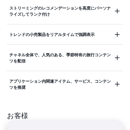
Bedrock の生成 AI 基盤モデル (FM) と Amazon
ストリーミングのレコメンデーションを高度にパーソナ
Personalize を組み合わせると、ターゲットを絞っ
ライズしてランク付け
たレコメンデーションと洗練されたエクスペリエン
スを提供できます。これは、市場動向を知り、ブラ
ンドレコメンデーションを生成し、顧客がアイテム
顧客が極めて強く視聴したいと考えそうなものに合
トレンドの小売製品をリアルタイムで強調表示
をより早く見つけるのをサポートするのに役立ちま
わせて、映画、テレビ、音楽のレコメンデーション
す。
をパーソナライズしてランク付けします。
人気が急上昇している小売商品を類似の買い物客に
チャネル全体で、人気のある、季節特有の旅行コンテン
ツを配信
推奨します。
ホテルとフライトのレコメンデーションをランク付
アプリケーション内関連アイテム、サービス、コンテン
ツを推奨
けして、人気商品、季節商品、期間限定のプロモー
ションオファーを強調表示します。
ユーザーがアプリケーションカタログ内の新製品を
お客様
発見したり、既存のアイテムを比較したりするのに
役立ちます。