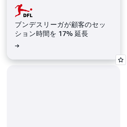
ブンデスリーガが顧客のセッ
ション時間を 17% 延長
視聴する