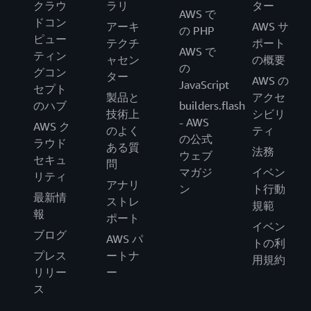
クラウ
ラリ
ター
AWS で
ドコン
アーキ
AWS サ
の PHP
ピュー
テクチ
ポート
AWS で
ティン
ャセン
の概要
の
グコン
ター
AWS の
JavaScript
セプト
製品と
アクセ
のハブ
builders.flash
技術上
シビリ
- AWS
AWS ク
のよく
ティ
の公式
ラウド
ある質
法務
ウェブ
セキュ
問
マガジ
イベン
リティ
アナリ
ン
ト行動
最新情
ストレ
規範
報
ポート
イベン
ブログ
AWS パ
トの利
プレス
ートナ
用規約
リリー
ー
ス