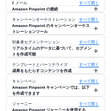
AWS End User Messaging は、Amazon Pinpoint
E メール
すべて開く
の SMS、MMS、プッシュ、およびテキストから
Amazon Pinpoint の接続
音声へのメッセージング機能の新しい名称で
Amazon Pinpoint は、
Amazon Simple Email
キャンペーンオーケストレーション
すべて開く
す。AWS End User Messaging の詳細について
Service (SES)
に接続して E メールを送信しま
Amazon Pinpoint のキャンペーンオーケス
は、
こちら
をご覧ください。
す。
トレーションツール
E メールの設定方法について詳しくは、
こちら
を
Amazon Pinpoint のキャンペーンオーケストレー
対象者セグメンテーション
すべて開く
ご覧ください
ションツールはコミュニケーションハブとして
リアルタイムのデータに基づいて、セグメン
機能し、チャネル、セグメント、パーソナライ
トを作成可能
ゼーション、キャンペーンとジャーニーを 1 つ
リアルタイムのデータまたは静的リストのいず
テンプレートとパーソナライズ
すべて開く
のツールにまとめます。顧客データに基づいて
れかに基づいて、セグメントを作成できます。
成果をもたらすコンテンツを作成
魅力的なカスタマーエクスペリエンスを一元的
動的セグメントではリアルタイムの顧客属性が
に構築できます。
成果をもたらすコンテンツを作成できます。す
キャンペーン
すべて開く
使用されます。これにより、以前のキャンペー
べての Pinpoint プロジェクトで再利用できるコ
キャンペーンオーケストレーションの使用を開
Amazon Pinpoint キャンペーンでは、以下
ン結果などのデータが常に最新の状態に保たれ
ンテンツテンプレートを作成することもできま
始するには、
こちら
をご覧ください
を作成できます
ます。既存のファーストまたはサードパーティ
す。基本的なパーソナライズには名前などの属
ーの顧客データを含む CSV ファイルまたは
Amazon Pinpoint キャンペーンでは、顧客が特定
ジャーニー
すべて開く
性を使用します。また、
Amazon Personalize
を
JSON ファイルをインポートして、静的セグメン
のアクションを実行したときに、オムニチャネ
Amazon Pinpoint ジャーニーを使用する
使用して自分のテンプレートと ML データモデル