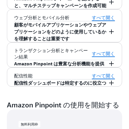
トを作成することもできます。
ルコミュニケーションを作成して実行できま
と、マルチステップキャンペーンを作成可能
を統合することで、より動的なコンテンツを促
す。静的または動的な顧客セグメントに対応す
進することもできます。Amazon Personalize で
Amazon Pinpoint ジャーニーを使用すると、顧客
ウェブ分析とモバイル分析
すべて開く
るキャンペーンを構築し、顧客がチェックアウ
は、リアルタイムのパーソナライゼーションデ
向けのマルチステップキャンペーンを作成でき
顧客がモバイルアプリケーションやウェブア
ト、カートの放棄、マーケティングコミュニケ
ータおよびレコメンデーションデータを Amazon
ます。複数のタッチポイントでカスタマージャ
プリケーションをどのように使用しているか
ーションへの登録などのアクションを完了した
Pinpoint にネイティブに統合します。
ーニーを構築し、顧客の行動に基づいた特定の
を理解することは重要です
ときに、SMS、プッシュ通知、電子メールなど
コミュニケーションで顧客をターゲットにしま
のチャネルを通じてパーソナライズされたメッ
カスタマーコミュニケーションへの取り組みを
トランザクション分析とキャンペー
す。
セージをリアルタイムで送信します。
すべて開く
ン結果
改善し、製品をより良いものにするには、モバ
Amazon Pinpoint は豊富な分析機能を提供
イルアプリケーションやウェブアプリケーショ
ンを顧客がどのように使用しているかを把握す
Amazon Pinpoint では、コミュニケーションのパ
配信性能
すべて開く
ることが不可欠です。Amazon Pinpoint では、使
フォーマンスに対して、さまざまな分析を実施
配信性ダッシュボードは特定するのに役立つ
用状況の属性とメトリクスを収集し、顧客がア
できます。キャンペーンのメトリクス (開封率や
プリケーションを使用する際の傾向を分析でき
配信性能ダッシュボードは、送信したメールの
クリック数など) とトランザクションメッセージ
ます。このデータを使用して動的および静的両
配信に影響を与える可能性のある問題を特定
によって、トレンドの履歴を把握し、改善でき
Amazon Pinpoint の使用を開始する
方のセグメントを作成し、キャンペーンでアク
し、解決するのに役立ちます。また、送信した E
る分野を特定することができます。
ションを実行できます。
メールが顧客のスパムメールフォルダではな
く、顧客の受信トレイに届く確率を高めます。
無料利用枠