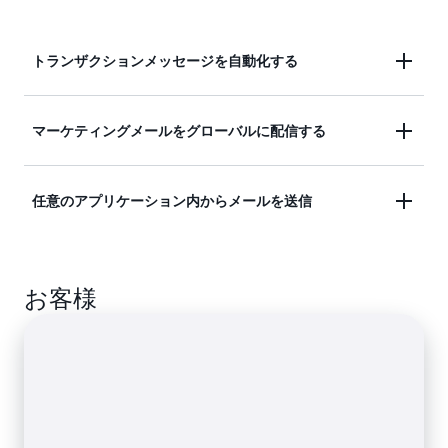
トランザクションメッセージを自動化する
購入または出荷通知、注文状況の更新、ポリシー変
マーケティングメールをグローバルに配信する
更通知といった E メールを自動送信することによ
り、顧客に最新情報を知らせます。
ターゲットを絞ったマーケティングキャンペーン、
任意のアプリケーション内からメールを送信
ニュースレター、プロモーションオファー、魅力的
なコンテンツを作成し、世界中の顧客に送信しま
ビジネスのアプリケーション内で Amazon SES を設
す。
お客様
定して、メッセージ (トランザクションやプロモー
ションを含む) を配信します。