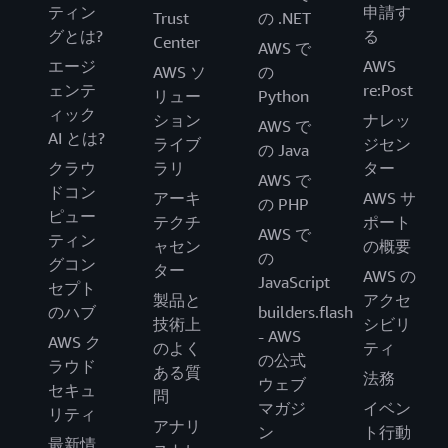
ティン
申請す
Trust
の .NET
グとは?
る
Center
AWS で
エージ
AWS
AWS ソ
の
ェンテ
re:Post
リュー
Python
ィック
ション
ナレッ
AWS で
AI とは?
ライブ
ジセン
の Java
クラウ
ラリ
ター
AWS で
ドコン
アーキ
AWS サ
の PHP
ピュー
テクチ
ポート
AWS で
ティン
ャセン
の概要
の
グコン
ター
AWS の
JavaScript
セプト
製品と
アクセ
のハブ
builders.flash
技術上
シビリ
- AWS
AWS ク
のよく
ティ
の公式
ラウド
ある質
法務
ウェブ
セキュ
問
マガジ
イベン
リティ
アナリ
ン
ト行動
最新情