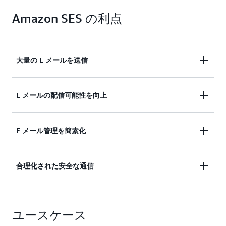
Amazon SES の利点
大量の E メールを送信
Netflix、Duolingo、Amazon Retail などのお客様の
E メールの配信可能性を向上
ために毎年 1 兆件を超える E メールを処理するサー
ビスを利用して、
大量の E メールキャンペーン
を配
E メール配信ツール
と
IP 管理
を活用して、信頼さ
E メール管理を簡素化
信し、
着信メールを大規模に管理
します。
れた送信者としてより多くの顧客の受信トレイにリ
ーチしましょう。
Mail Manager
を利用して複雑な E メールを設定す
合理化された安全な通信
るだけで、着信メールを保護および自動化したり、
セキュリティおよびコンプライアンスコントロール
安全なマネージド型のビジネス E メールおよびカレ
を使用して E メールを送信したりできます。
ユースケース
ンダーサービスである
Amazon WorkMail
を利用し
てコミュニケーションを合理化しましょう。