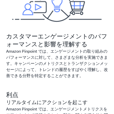
カスタマーエンゲージメントのパフ
ォーマンスと影響を理解する
Amazon Pinpoint では、エンゲージメントの取り組みの
パフォーマンスに対して、さまざまな分析を実施できま
す。キャンペーンのメトリクスとトランザクションメッ
セージによって、トレンドの履歴をすばやく理解し、改
善できる分野を特定することができます。
利点
リアルタイムにアクションを起こす
Amazon Pinpoint では、エンゲージメントメトリクスを