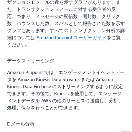
ザクション E メールの数を示すグラフがあります。ま
た、トランザクション E メールに対する受信者の反
応、つまり、メッセージの配信数、開封数、クリック
数、バウンスした数、スパムとして報告された数を示す
グラフもあります。すべてのトランザクション分析の詳
細については
Amazon Pinpoint ユーザーガイド
をご覧
ください。
データストリーミング
Amazon Pinpoint では、エンゲージメントイベントデー
タを Amazon Kinesis Data Streams または Amazon
Kinesis Data Firehose にストリーミングするように設定
できます。その後で、Kinesis を使用して、エンゲージ
メントデータを AWS の他のサービスに送信し、分析、
処理、保存を行うことができます。
E メール分析