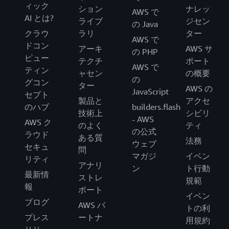
ィック
ション
ナレッ
AWS で
AI とは?
ライブ
ジセン
の Java
クラウ
ラリ
ター
AWS で
ドコン
アーキ
AWS サ
の PHP
ピュー
テクチ
ポート
AWS で
ティン
ャセン
の概要
の
グコン
ター
AWS の
JavaScript
セプト
製品と
アクセ
のハブ
builders.flash
技術上
シビリ
- AWS
AWS ク
のよく
ティ
の公式
ラウド
ある質
法務
ウェブ
セキュ
問
マガジ
イベン
リティ
アナリ
ン
ト行動
最新情
ストレ
規範
報
ポート
イベン
ブログ
AWS パ
トの利
プレス
ートナ
用規約