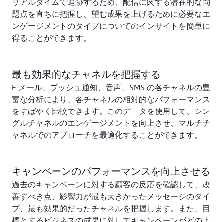
リアルタイムで追跡するため、配信に関する潜在的な問
題点を直ちに把握し、望む成果を上げるために必要なエ
ンゲージメントのタイプについてのインサイトを簡単に
得ることができます。
最も効果的なチャネルを把握する
E メール、プッシュ通知、音声、SMS の各チャネルの豊
富な分析により、各チャネルの相対的なパフォーマンス
をすばやく比較できます。このデータを使用して、シン
グルチャネルのエンゲージメントを向上させ、マルチチ
ャネルでのアプローチを最適化することができます。
キャンペーンのパフォーマンスを向上させる
過去のキャンペーンに対する顧客の反応を確認して、改
善すべき点、影響力が最も大きかったメッセージのタイ
プ、最も効果的だったチャネルを把握します。また、目
標とするビジネスの成果に対してキャンペーンがどのよ