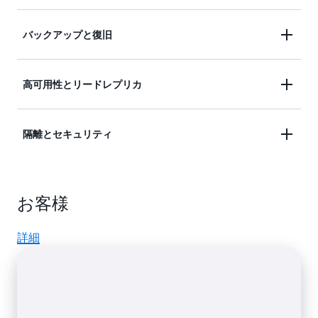
行するだけで、本番環境対応の PostgreSQL デ
ータベースを数分で起動して接続できます。
バックアップと復旧
Amazon RDS では、PostgreSQL データベース向
Amazon RDS for PostgreSQL のデータベースイ
けに SSD ベースのストレージオプションが 2 つ
ンスタンスは、選択したサーバータイプ用のパ
あります。汎用ストレージは、小規模または中
ラメータと設定で事前に設定されています。デ
高可用性とリードレプリカ
Amazon RDS の自動化されたバックアップ機能
規模のワークロード向けでコスト効率の良いス
ータベースパラメータグループでは、
を使用すると、指定した保持期間内 (最大 35 日
トレージです。高パフォーマンスの OLTP アプ
PostgreSQL データベースの詳細な管理と微調整
間) のどの時点にでも PostgreSQL データベース
リケーション用として、プロビジョンド IOPS
が可能です。 データベースを更新する必要があ
隔離とセキュリティ
Amazon RDS マルチ AZ 配置
は、PostgreSQL デ
インスタンスを復旧できます。また、DB インス
は 1 秒あたり最大 40,000 IO の一貫したパフォ
る場合は、
Amazon RDS
ータベース向けに高い可用性と耐久性を提供す
タンスに対してユーザーによる任意のバックア
ーマンスを実現します。ストレージの要件が増
ブルー/グリーンデプロイ
は、より安全、シンプ
るため、本番データベースのワークロードに適
ップを実行できます。この完全なデータベース
大するのに合わせて、オンザフライ方式によっ
ル、かつ高速になるように設計されています。
マネージドサービスとして、Amazon RDS では
しています。
Amazon RDS リードレプリカ
を使
バックアップは、お客様が明示的にバックアッ
て追加ストレージをゼロダウンタイムでプロビ
お客様
PostgreSQL データベースに対する高度なセキュ
用すると、読み取り頻度の高いデータベースワ
プを削除するまで、Amazon RDS によって保存
ジョニングできます。
リティを実現しています。このようなセキュリ
ークロードのために、1 つのデータベースイン
されます。
詳細
ティには、
Amazon 仮想プライベートクラウド
スタンスの容量制限を超えたスケールアウトを
(VPC)
によるネットワーク分離、
AWS Key
伸縮自在により簡単な方法で実行できます。
Management Service (KMS)
を利用して作成およ
び制御されるキーを使用した保管時の暗号化、
SSL による転送中のデータの暗号化が含まれま