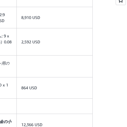
:9
8,910 USD
SD
 9 x
り 0.08
2,592 USD
ン用の
 x 1
864 USD
料金の小
12,366 USD