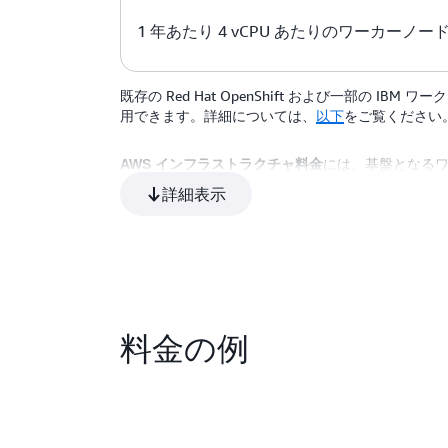
1 年あたり 4 vCPU あたりのワーカーノー
既存の Red Hat OpenShift および一部の I
用できます。詳細については、
以下
をご覧ください
には、基盤となる
AWS インフラストラクチャ料金
レーンノード、ストレージ、およびネットワークの料
詳細表示
ROSA デプロイメントの最小の Amazon EC2 
チャノード、および 3 つのコントロールプレーンノ
ットプリントが 2 つのワーカーノード、2 つのイ
に縮小されます。コントロールプレーンとインフラ
ドの数によって異なります。ROSA ドキュメントの
クラスターコンポーネントの料金に加えて、マルチ A
金がかかります。データ転送料金は、ノードがクラ
料金の例
転送の料金に関する情報は、
こちら
に記載されてい
なります。
AWS 料金見積りツール
を使用して、ご希
トを見積もってください。