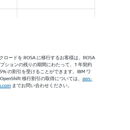
11,190 USD
金の小
12,366 USD
t ワークロードを ROSA に移行するお客様は、ROSA
ブスクリプションの残りの期間にわたって、1 年契約
23,556 USD
 75% の割引を受けることができます。IBM ワ
enShift 移行割引の取得については、
aws-
n.com
までお問い合わせください。
ダクションクラスターの例: 9 つのワ
金