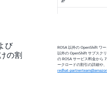
計
ROSA サービス料金の小計
AWS インフラストラクチャ料
および
計
ROSA 以外の OpenShif
向けの割
以外の OpenShift サ
推定年間合計料金**
の ROSA サービス料金から
ークロードの割引の詳細や、Op
redhat-partnerteam@amazo
ROSA クラシックプロ
ーカーノード、年間料