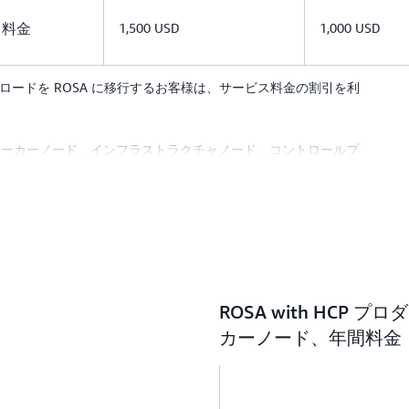
ド料金
1,500 USD
1,000 USD
BM ワークロードを ROSA に移行するお客様は、サービス料金の割引を利
。
ワーカーノード、インフラストラクチャノード、コントロールプ
金が含まれます。マルチアベイラビリティーゾーン (AZ)
フットプリントは、3 つのワーカーノード、3 つのインフラストラク
ードで構成されます。シングル AZ へのデプロイでは、最小フ
ンフラストラクチャノード、3 つのコントロールプレーンノード
ストラクチャノードのサイズは、クラスター内のワーカーノー
制限とスケーラビリティ
に関する説明をご覧ください。上記の
Z ROSA クラスターでは、ノード間で転送されるデータにも料
スターに追加されるたびに増加します。リージョン内のデータ
ROSA with HCP 
ます。AWS インフラストラクチャ料金はリージョンによって異
望のリージョンで計画されているインフラストラクチャのコス
カーノード、年間料金