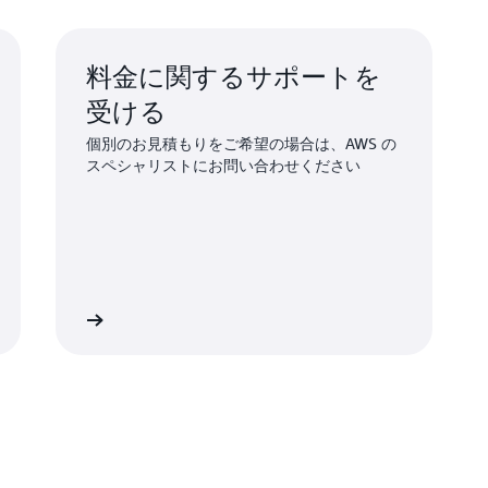
ROSA サービス料金
料金に関するサポートを
ワーカーノードサービス料金: 
受ける
たり 4 vCPU 毎に 9 m5.xlarg
個別のお見積もりをご希望の場合は、AWS の
ドの数 x 1000 USD
スペシャリストにお問い合わせください
クラスターごとの料金
ROSA サービス料金の小計
詳細
米国東部 (バージニア北部) の 
インフラストラクチャ料金
ワーカーノード