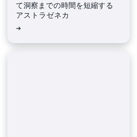
て洞察までの時間を短縮する
アストラゼネカ
例を読む