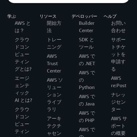
学ぶ
リソース
デベロッパー
ヘルプ
AWS と
開始方
Builder
お問い
は？
法
Center
合わせ
クラウ
トレー
SDK と
サポー
ドコン
ニング
ツール
トチケ
ピュー
ットを
AWS
AWS で
ティン
申請す
Trust
の .NET
グとは?
る
Center
AWS で
エージ
AWS
AWS ソ
の
ェンテ
re:Post
リュー
Python
ィック
ション
ナレッ
AWS で
AI とは?
ライブ
ジセン
の Java
クラウ
ラリ
ター
AWS で
ドコン
アーキ
AWS サ
の PHP
ピュー
テクチ
ポート
AWS で
ティン
ャセン
の概要
の