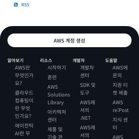
RSS
AWS 계정 생성
알아보기
리소스
개발자
도움말
AWS란
시작하기
개발자
AWS에
무엇인가
센터
문의
훈련
요?
SDK 및
지원 티
AWS
클라우드
도구
켓 제출
Solutions
컴퓨팅이
Library
AWS에
AWS
란 무엇
서의
re:Post
아키텍처
인가요?
.NET
센터
지식 센
에이전틱
AWS에
터
제품 및
AI란 무
서의
기술 관
AWS