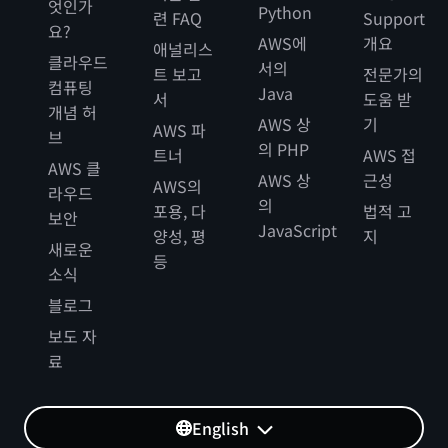
엇인가
Python
련 FAQ
Support
요?
AWS에
개요
애널리스
클라우드
서의
트 보고
전문가의
컴퓨팅
Java
서
도움 받
개념 허
AWS 상
기
AWS 파
브
의 PHP
트너
AWS 접
AWS 클
AWS 상
근성
AWS의
라우드
의
포용, 다
법적 고
보안
JavaScript
양성, 평
지
새로운
등
소식
블로그
보도 자
료
English