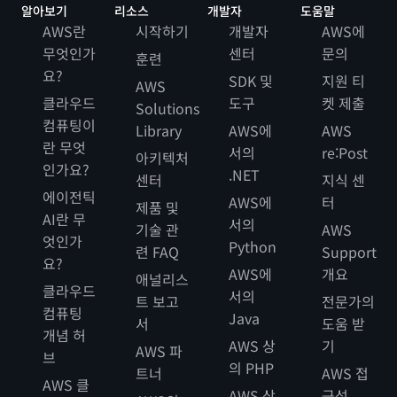
알아보기
리소스
개발자
도움말
AWS란
시작하기
개발자
AWS에
무엇인가
센터
문의
훈련
요?
SDK 및
지원 티
AWS
클라우드
도구
켓 제출
Solutions
컴퓨팅이
Library
AWS에
AWS
란 무엇
서의
re:Post
아키텍처
인가요?
.NET
센터
지식 센
에이전틱
AWS에
터
제품 및
AI란 무
서의
기술 관
AWS
엇인가
Python
련 FAQ
Support
요?
AWS에
개요
애널리스
클라우드
서의
트 보고
전문가의
컴퓨팅
Java
서
도움 받
개념 허
AWS 상
기
AWS 파
브
의 PHP
트너
AWS 접
AWS 클
AWS 상
근성