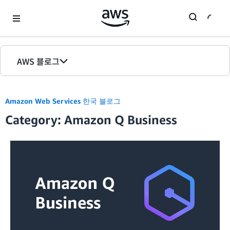
Skip to Main Content
AWS 블로그
홈
Amazon Web Services 한국 블로그
에디션
Category: Amazon Q Business