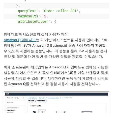
}
}
,
'queryText'
:
'Order coffee API'
,
'maxResults'
:
5
,
'attributeFilter'
:
{
'documentAttributeFilter'
:
{
'andAllFilters'
:
[
{
임베디드 어시스턴트의 설계 사용자 지정
'equalsTo'
:
{
Amazon Q 임베디드
는 AI 기반 어시스턴트를 사용자 인터페이스에
'name'
:
'_data_source_id'
,
임베딩하여 ISV가 Amazon Q Business를 최종 사용자까지 확장할
'value'
:
{
수 있도록 지원하는 성능입니다. 이 성능을 통해 ISV 사용자는 문서
'stringValue'
:
 DATA_SOURCE_ID
요약 및 질문에 대한 답변 등 다양한 작업을 완료할 수 있습니다.
}
}
이제 소프트웨어 제공업체는 Amazon Q가 임베드된 임베딩 가능한
}
]
생성형 AI 어시스턴트 사용자 인터페이스(UI)를 기업 브랜딩에 맞게
}
사용자 지정할 수 있습니다. 시작하려면 왼쪽 탐색 패널에서
임베드
}
된 Amazon Q
를 선택하고
웹 경험 사용자 지정
을 선택합니다.
}
search_response 
=
 qbiz
.
search_relevant_content
(
**
sea