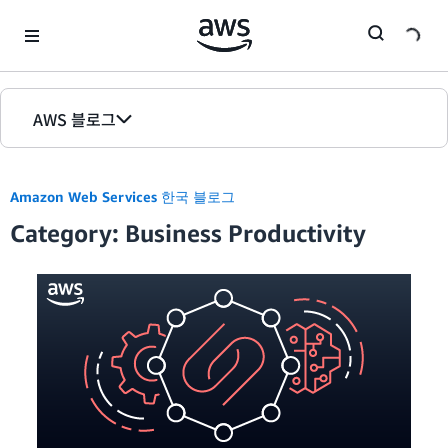
Skip to Main Content
AWS 블로그
홈
Amazon Web Services 한국 블로그
에디션
Category: Business Productivity