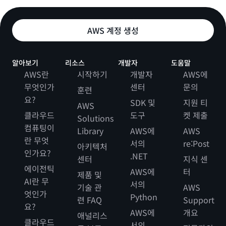
AWS 계정 생성
알아보기
리소스
개발자
도움말
AWS란
시작하기
개발자
AWS에
무엇인가
센터
문의
훈련
요?
SDK 및
지원 티
AWS
클라우드
도구
켓 제출
Solutions
컴퓨팅이
Library
AWS에
AWS
란 무엇
서의
re:Post
아키텍처
인가요?
.NET
센터
지식 센
에이전틱
AWS에
터
제품 및
AI란 무
서의
기술 관
AWS
엇인가
Python
련 FAQ
Support
요?
AWS에
개요
애널리스
클라우드
서의