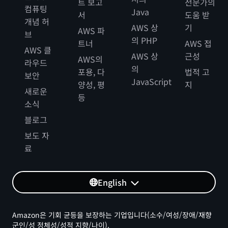
트 보고
전문가의
컴퓨팅
Java
서
도움 받
개념 허
AWS 상
기
AWS 파
브
의 PHP
트너
AWS 접
AWS 클
AWS 상
근성
AWS의
라우드
의
포용, 다
법적 고
보안
JavaScript
양성, 평
지
새로운
등
소식
블로그
보도 자
료
English
Amazon은 기회 균등을 보장하는 기업입니다(소수/여성/장애/재향
군인/성 정체성/성적 지향/나이).