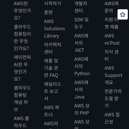
AWS란
시작하기
개발자
AWS에
무엇인가
센터
문의
훈련
요?
SDK 및
지원 티
AWS
클라우드
도구
켓 제출
Solutions
컴퓨팅이
Library
AWS에
AWS
란 무엇
서의
re:Post
아키텍처
인가요?
.NET
센터
지식 센
에이전틱
AWS에
터
제품 및
AI란 무
서의
기술 관
AWS
엇인가
Python
련 FAQ
Support
요?
AWS에
개요
애널리스
클라우드
서의
트 보고
전문가의
컴퓨팅
Java
서
도움 받
개념 허
AWS 상
기
AWS 파
브
의 PHP
트너
AWS 접
AWS 클
AWS 상
근성
AWS의
라우드
의