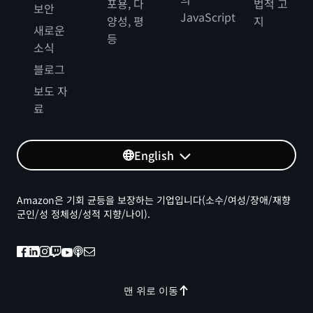
포용, 다
법적 고
보안
JavaScript
양성, 평
지
새로운
등
소식
블로그
보도 자
료
English
Amazon은 기회 균등을 보장하는 기업입니다(소수/여성/장애/재향
군인/성 정체성/성적 지향/나이).
맨 위로 이동