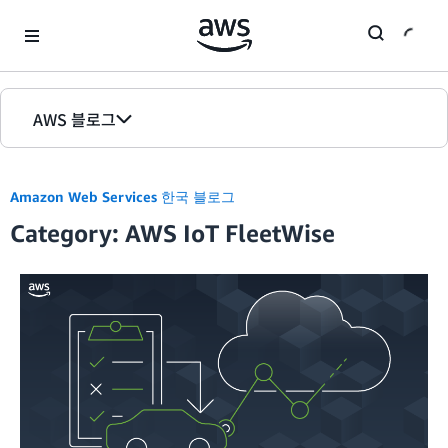
Skip to Main Content
AWS 블로그
홈
Amazon Web Services 한국 블로그
에디션
Category: AWS IoT FleetWise