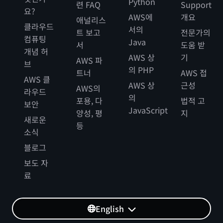
Python
련 FAQ
Support
요?
AWS에
개요
애널리스
클라우드
서의
트 보고
전문가의
컴퓨팅
Java
서
도움 받
개념 허
AWS 상
기
AWS 파
브
의 PHP
트너
AWS 접
AWS 클
AWS 상
근성
AWS의
라우드
의
포용, 다
법적 고
보안
JavaScript
양성, 평
지
새로운
등
소식
블로그
보도 자
료
English