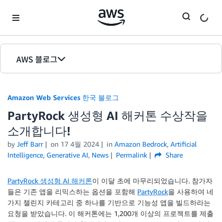
Skip to Main Content
AWS 블로그
홈
Amazon Web Services 한국 블로그
에디션
PartyRock 생성형 AI 해커톤 수상작을
소개합니다!
by
Jeff Barr
on
17 4월 2024
in
Amazon Bedrock
,
Artificial
Intelligence
,
Generative AI
,
News
Permalink
Share
PartyRock 생성형 AI 해커론
이 이달 초에 마무리되었습니다. 참가자
들은 기존 앱을 리믹스하는 옵션을 포함해
PartyRock
을 사용하여 네
가지 챌린지 카테고리 중 하나를 기반으로 기능성 앱을 빌드하라는
요청을 받았습니다. 이 해커톤에는 1,200개 이상의 프로젝트를 제출