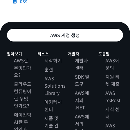
RSS
AWS 계정 생성
알아보기
리소스
개발자
도움말
AWS란
시작하기
개발자
AWS에
무엇인가
센터
문의
훈련
요?
SDK 및
지원 티
AWS
클라우드
도구
켓 제출
Solutions
컴퓨팅이
Library
AWS에
AWS
란 무엇
서의
re:Post
아키텍처
인가요?
.NET
센터
지식 센
에이전틱
AWS에
터
제품 및
AI란 무
서의
기술 관
AWS
엇인가