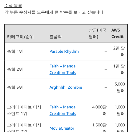
수상 목록
각 부문 수상자들 모두에게 큰 박수를 보내고 싶습니다.
상금(미국
AWS
카테고리/순위
출품작
달러)
Credit
2만 달
종합 1위
Parable Rhythm
–
러
Faith – Manga
1만 달
종합 2위
–
Creation Tools
러
5,000
종합 3위
Arghhhh! Zombie
–
달러
크리에이티브 어시
Faith – Manga
4,000달
1,000
스턴트 1위
Creation Tools
러
달러
크리에이티브 어시
1,500달
1,000
MovieCreator
스턴트 2위
러
달러