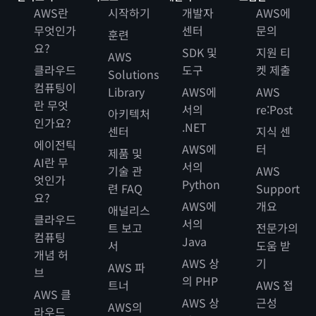
AWS란
시작하기
개발자
AWS에
무엇인가
센터
문의
훈련
요?
SDK 및
지원 티
AWS
클라우드
도구
켓 제출
Solutions
컴퓨팅이
Library
AWS에
AWS
란 무엇
서의
re:Post
아키텍처
인가요?
.NET
센터
지식 센
에이전틱
AWS에
터
제품 및
AI란 무
서의
기술 관
AWS
엇인가
Python
련 FAQ
Support
요?
AWS에
개요
애널리스
클라우드
서의
트 보고
전문가의
컴퓨팅
Java
서
도움 받
개념 허
AWS 상
기
AWS 파
브
의 PHP
트너
AWS 접
AWS 클
AWS 상
근성
AWS의
라우드