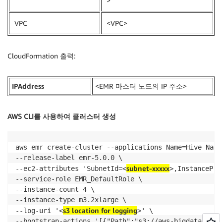
>
VPC
<VPC>
CloudFormation 출력:
IPAddress
<EMR 마스터 노드의 IP 주소>
AWS CLI를 사용하여 클러스터 생성
aws emr create-cluster --applications Name=Hive Name
--release-label emr-5.0.0 \

subnet-xxxxx
--ec2-attributes 'SubnetId=<
>,InstancePro
--service-role EMR_DefaultRole \

--instance-count 4 \

--instance-type m3.2xlarge \

s3 location for logging
--log-uri '<
>' \

--bootstrap-actions '[{"Path":"s3://aws-bigdata-blog