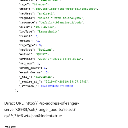
Direct URL: http:// <ip-address-of-ranger-
server>:8983/solr/ranger_audits/select?
q=*%3A*&wt=json&indent=true