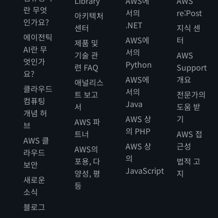
Library
AWS에
AWS
란 무엇
서의
re:Post
아키텍처
인가요?
.NET
센터
지식 센
에이전틱
AWS에
터
제품 및
AI란 무
서의
기술 관
AWS
엇인가
Python
련 FAQ
Support
요?
AWS에
개요
애널리스
클라우드
서의
트 보고
전문가의
컴퓨팅
Java
서
도움 받
개념 허
AWS 상
기
AWS 파
브
의 PHP
트너
AWS 접
AWS 클
AWS 상
근성
AWS의
라우드
의
포용, 다
법적 고
보안
JavaScript
양성, 평
지
새로운
등
소식
블로그