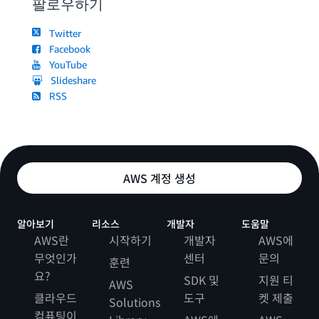
팔로우하기
Twitter
Facebook
YouTube
Slideshare
RSS
AWS 계정 생성
알아보기
리소스
개발자
도움말
AWS란
시작하기
개발자
AWS에
무엇인가
센터
문의
훈련
요?
SDK 및
지원 티
AWS
클라우드
도구
켓 제출
Solutions
컴퓨팅이