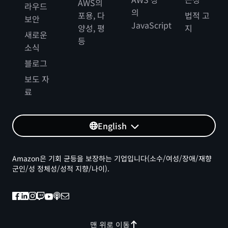
AWS의
라우드
의
포용, 다
법적 고
보안
JavaScript
양성, 평
지
새로운
등
소식
블로그
보도 자
료
English
Amazon은 기회 균등을 보장하는 기업입니다(소수/여성/장애/재향
군인/성 정체성/성적 지향/나이).
맨 위로 이동