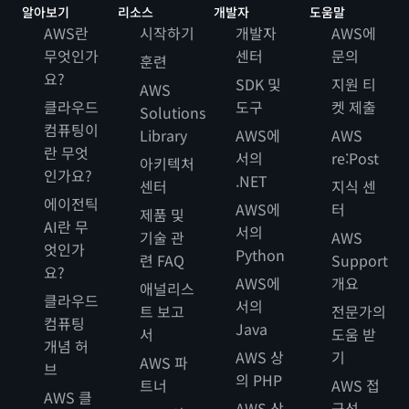
알아보기
리소스
개발자
도움말
AWS란
시작하기
개발자
AWS에
무엇인가
센터
문의
훈련
요?
SDK 및
지원 티
AWS
클라우드
도구
켓 제출
Solutions
컴퓨팅이
Library
AWS에
AWS
란 무엇
서의
re:Post
아키텍처
인가요?
.NET
센터
지식 센
에이전틱
AWS에
터
제품 및
AI란 무
서의
기술 관
AWS
엇인가
Python
련 FAQ
Support
요?
AWS에
개요
애널리스
클라우드
서의
트 보고
전문가의
컴퓨팅
Java
서
도움 받
개념 허
AWS 상
기
AWS 파
브
의 PHP
트너
AWS 접
AWS 클
AWS 상
근성