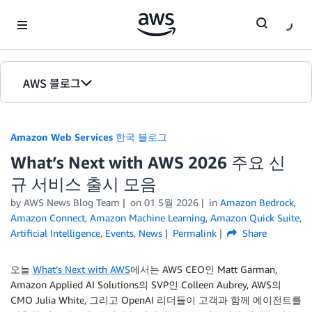
Skip to Main Content
AWS 블로그
홈
Amazon Web Services 한국 블로그
에디션
What’s Next with AWS 2026 주요 신
규 서비스 출시 모음
by
AWS News Blog Team
on
01 5월 2026
in
Amazon Bedrock
,
Amazon Connect
,
Amazon Machine Learning
,
Amazon Quick Suite
,
Artificial Intelligence
,
Events
,
News
Permalink
Share
오늘
What’s Next with AWS
에서는 AWS CEO인 Matt Garman,
Amazon Applied AI Solutions의 SVP인 Colleen Aubrey, AWS의
CMO Julia White, 그리고 OpenAI 리더들이 고객과 함께 에이전트를