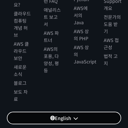
련 FAQ
Support
요?
AWS에
개요
애널리스
클라우드
서의
트 보고
전문가의
컴퓨팅
Java
서
도움 받
개념 허
AWS 상
기
AWS 파
브
의 PHP
트너
AWS 접
AWS 클
AWS 상
근성
AWS의
라우드
의
포용, 다
법적 고
보안
JavaScript
양성, 평
지
새로운
등
소식
블로그
보도 자
료
English