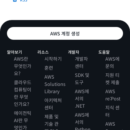
AWS 계정 생성
알아보기
리소스
개발자
도움말
AWS란
시작하기
개발자
AWS에
무엇인가
센터
문의
훈련
요?
SDK 및
지원 티
AWS
클라우드
도구
켓 제출
Solutions
컴퓨팅이
Library
AWS에
AWS
란 무엇
서의
re:Post
아키텍처
인가요?
.NET
센터
지식 센
에이전틱
AWS에
터
제품 및
AI란 무
서의
기술 관
AWS
엇인가
Python