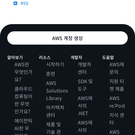
RSS
AWS 계정 생성
알아보기
리소스
개발자
도움말
AWS란
시작하기
개발자
AWS에
무엇인가
센터
문의
훈련
요?
SDK 및
지원 티
AWS
클라우드
도구
켓 제출
Solutions
컴퓨팅이
Library
AWS에
AWS
란 무엇
서의
re:Post
아키텍처
인가요?
.NET
센터
지식 센
에이전틱
AWS에
터
제품 및
AI란 무
서의
기술 관
AWS