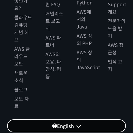
엇인가
Python
련 FAQ
Support
요?
AWS에
개요
애널리스
클라우드
서의
트 보고
전문가의
컴퓨팅
Java
서
도움 받
개념 허
AWS 상
기
AWS 파
브
의 PHP
트너
AWS 접
AWS 클
AWS 상
근성
AWS의
라우드
의
포용, 다
법적 고
보안
JavaScript
양성, 평
지
새로운
등
소식
블로그
보도 자
료
English