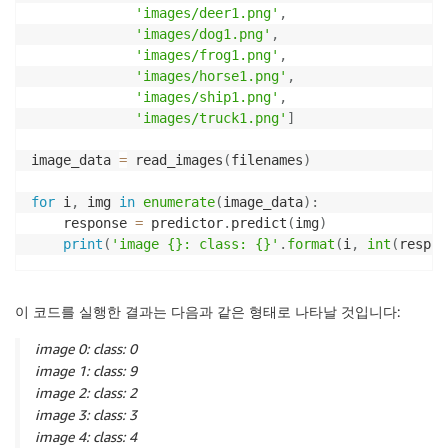
'images/deer1.png'
,
'images/dog1.png'
,
'images/frog1.png'
,
'images/horse1.png'
,
'images/ship1.png'
,
'images/truck1.png'
]
image_data 
=
 read_images
(
filenames
)
for
 i
,
 img 
in
enumerate
(
image_data
)
:
    response 
=
 predictor
.
predict
(
img
)
print
(
'image {}: class: {}'
.
format
(
i
,
int
(
respon
이 코드를 실행한 결과는 다음과 같은 형태로 나타날 것입니다:
image 0: class: 0
image 1: class: 9
image 2: class: 2
image 3: class: 3
image 4: class: 4