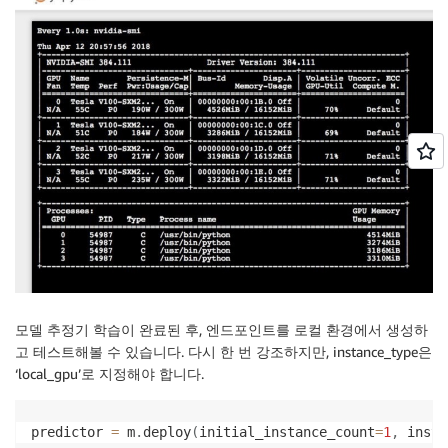
모델 추정기 학습이 완료된 후, 엔드포인트를 로컬 환경에서 생성하
고 테스트해볼 수 있습니다. 다시 한 번 강조하지만, instance_type은
‘local_gpu’로 지정해야 합니다.
predictor 
=
 m
.
deploy
(
initial_instance_count
=
1
,
 insta