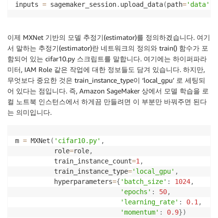
inputs 
=
 sagemaker_session
.
upload_data
(
path
=
'data'
,
 
이제 MXNet 기반의 모델 추정기(estimator)를 정의하겠습니다. 여기
서 말하는 추정기(estimator)란 네트워크의 정의와 train() 함수가 포
함되어 있는 cifar10.py 스크립트를 말합니다. 여기에는 하이퍼파라
미터, IAM Role 같은 작업에 대한 정보들도 담겨 있습니다. 하지만,
무엇보다 중요한 것은 train_instance_type이 ‘local_gpu’ 로 세팅되
어 있다는 점입니다. 즉, Amazon SageMaker 상에서 모델 학습을 로
컬 노트북 인스턴스에서 하게끔 만들려면 이 부분만 바꿔주면 된다
는 의미입니다.
m 
=
 MXNet
(
'cifar10.py'
,
          role
=
role
,
          train_instance_count
=
1
,
          train_instance_type
=
'local_gpu'
,
          hyperparameters
=
{
'batch_size'
:
1024
,
'epochs'
:
50
,
'learning_rate'
:
0.1
,
'momentum'
:
0.9
}
)