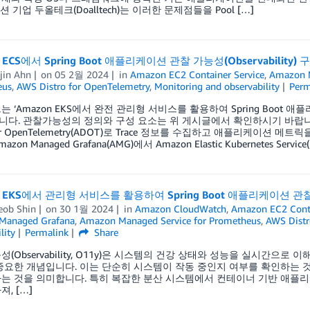
션 기업 두올테크(Doalltech)는 이러한 문제점들을 Pool […]
 ECS에서 Spring Boot 애플리케이션 관찰 가능성(Observability)
jin Ahn
on
05 2월 2024
in
Amazon EC2 Container Service
,
Amazon 
eus
,
AWS Distro for OpenTelemetry
,
Monitoring and observability
Perm
 ‘Amazon EKS에서 완전 관리형 서비스를 활용하여 Spring Boot 애플리
다. 관찰가능성의 정의와 구성 요소는 위 게시글에서 확인하시기 바랍니다
for OpenTelemetry(ADOT)로 Trace 정보를 수집하고 애플리케이션 메트릭을 Ama
azon Managed Grafana(AMG)에서 Amazon Elastic Kubernetes 
n EKS에서 관리형 서비스를 활용하여 Spring Boot 애플리케이션 관찰 가
eob Shin
on
30 1월 2024
in
Amazon CloudWatch
,
Amazon EC2 Conta
Managed Grafana
,
Amazon Managed Service for Prometheus
,
AWS Distr
lity
Permalink
Share
성(Observability, O11y)은 시스템의 건강 상태와 성능을 실시간으로
중요한 개념입니다. 이는 단순히 시스템이 작동 중인지 여부를 확인하는 
는 것을 의미합니다. 특히 복잡한 분산 시스템에서 컨테이너 기반 애플리
, […]