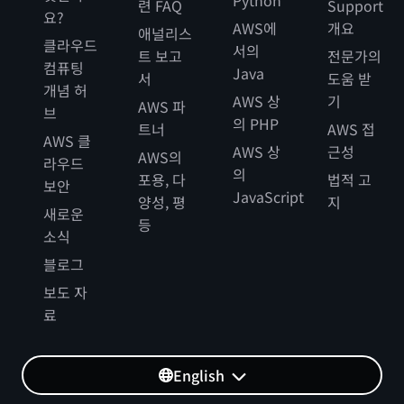
련 FAQ
Support
요?
AWS에
개요
애널리스
클라우드
서의
트 보고
전문가의
컴퓨팅
Java
서
도움 받
개념 허
AWS 상
기
AWS 파
브
의 PHP
트너
AWS 접
AWS 클
AWS 상
근성
AWS의
라우드
의
포용, 다
법적 고
보안
JavaScript
양성, 평
지
새로운
등
소식
블로그
보도 자
료
English