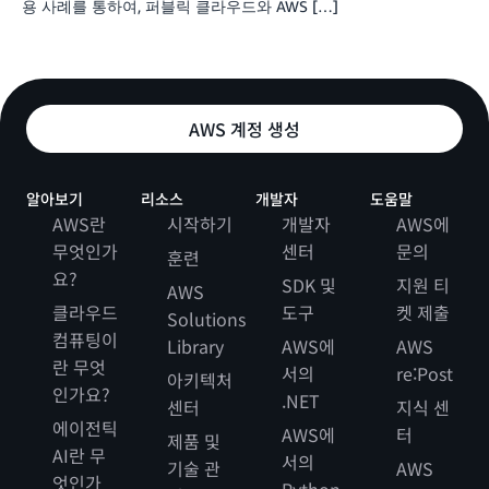
용 사례를 통하여, 퍼블릭 클라우드와 AWS […]
AWS 계정 생성
알아보기
리소스
개발자
도움말
AWS란
시작하기
개발자
AWS에
무엇인가
센터
문의
훈련
요?
SDK 및
지원 티
AWS
클라우드
도구
켓 제출
Solutions
컴퓨팅이
Library
AWS에
AWS
란 무엇
서의
re:Post
아키텍처
인가요?
.NET
센터
지식 센
에이전틱
AWS에
터
제품 및
AI란 무
서의
기술 관
AWS
엇인가
Python