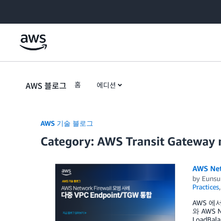
Skip to Main Content
AWS 블로그
홈
에디션
AWS 기술 블로그
Category: AWS Transit Gateway
AWS Ne
by
Eunsu
Practices
AWS 에서는
와 AWS 
LoadBa