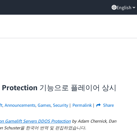
English
DoS Protection 기능으로 플레이어 상시
t
,
Announcements
,
Games
,
Security
Permalink
Share
n Gamelift Servers DDOS Protection
by Adam Chernick, Dan
 and Brian Schuster을 한국어 번역 및 편집하였습니다.