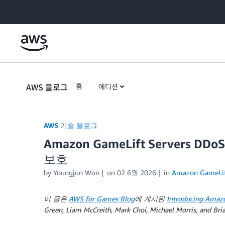
Skip to Main Content
AWS 블로그
홈
에디션
AWS 기술 블로그
Amazon GameLift Servers D
보호
by Youngjun Won
on
02 6월 2026
in
Amazon GameLif
이 글은
AWS for Games Blog
에 게시된
Introducing Amazo
Green, Liam McCreith, Mark Choi, Michael Morris,