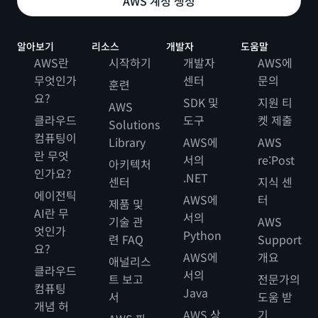
AWS 계정 생성
알아보기
리소스
개발자
도움말
AWS란
시작하기
개발자
AWS에
무엇인가
센터
문의
훈련
요?
SDK 및
지원 티
AWS
클라우드
도구
켓 제출
Solutions
컴퓨팅이
Library
AWS에
AWS
란 무엇
서의
re:Post
아키텍처
인가요?
.NET
센터
지식 센
에이전틱
AWS에
터
제품 및
AI란 무
서의
기술 관
AWS
엇인가
Python
련 FAQ
Support
요?
AWS에
개요
애널리스
클라우드
서의
트 보고
전문가의
컴퓨팅
Java
서
도움 받
개념 허
AWS 상
기