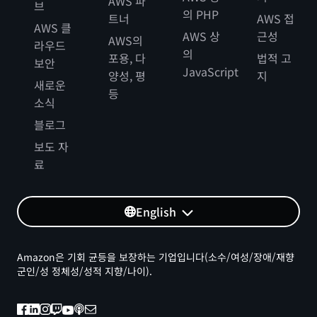
AWS 파
브
의 PHP
트너
AWS 접
AWS 클
AWS 상
근성
AWS의
라우드
의
포용, 다
법적 고
보안
JavaScript
양성, 평
지
새로운
등
소식
블로그
보도 자
료
English
Amazon은 기회 균등을 보장하는 기업입니다(소수/여성/장애/재향
군인/성 정체성/성적 지향/나이).