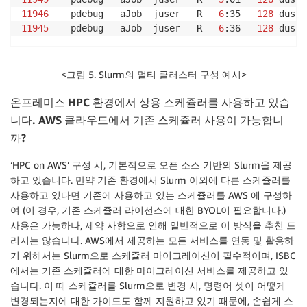
11946
    pdebug   aJob  juser   R   
6
:35   
128
 dusk0
11945
    pdebug   aJob  juser   R   
6
:36   
128
 dusk0
<그림 5. Slurm의 멀티 클러스터 구성 예시>
온프레미스
HPC
환경에서 상용 스케쥴러를 사용하고 있습
니다
. AWS
클라우드에서 기존 스케쥴러 사용이 가능합니
까
?
‘HPC on AWS’ 구성 시, 기본적으로 오픈 소스 기반의 Slurm을 제공
하고 있습니다. 만약 기존 환경에서 Slurm 이외에 다른 스케쥴러를
사용하고 있다면 기존에 사용하고 있는 스케쥴러를 AWS 에 구성하
여 (이 경우, 기존 스케쥴러 라이선스에 대한 BYOL이 필요합니다.)
사용은 가능하나, 제약 사항으로 인해 일반적으로 이 방식을 추천 드
리지는 않습니다. AWS에서 제공하는 모든 서비스를 연동 및 활용하
기 위해서는 Slurm으로 스케쥴러 마이그레이션이 필수적이며, ISBC
에서는 기존 스케쥴러에 대한 마이그레이션 서비스를 제공하고 있
습니다. 이 때 스케쥴러를 Slurm으로 변경 시, 명령어 셋이 어떻게
변경되는지에 대한 가이드도 함께 지원하고 있기 때문에, 손쉽게 스