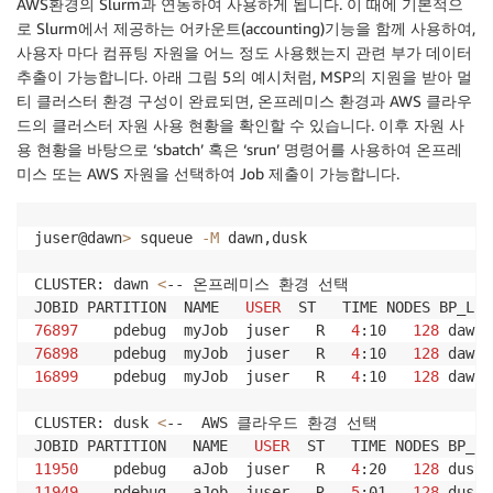
AWS환경의 Slurm과 연동하여 사용하게 됩니다. 이 때에 기본적으
로 Slurm에서 제공하는 어카운트(accounting)기능을 함께 사용하여,
사용자 마다 컴퓨팅 자원을 어느 정도 사용했는지 관련 부가 데이터
추출이 가능합니다. 아래 그림 5의 예시처럼, MSP의 지원을 받아 멀
티 클러스터 환경 구성이 완료되면, 온프레미스 환경과 AWS 클라우
드의 클러스터 자원 사용 현황을 확인할 수 있습니다. 이후 자원 사
용 현황을 바탕으로 ‘sbatch’ 혹은 ‘srun’ 명령어를 사용하여 온프레
미스 또는 AWS 자원을 선택하여 Job 제출이 가능합니다.
juser@dawn
>
 squeue 
-M
 dawn,dusk

CLUSTER: dawn 
<
-- 온프레미스 환경 선택

JOBID PARTITION  NAME   
USER
  ST   TIME NODES BP_LIS
76897
    pdebug  myJob  juser   R   
4
:10   
128
 dawn0
76898
    pdebug  myJob  juser   R   
4
:10   
128
 dawn0
16899
    pdebug  myJob  juser   R   
4
:10   
128
 dawn0
CLUSTER: dusk 
<
--  AWS 클라우드 환경 선택

JOBID PARTITION   NAME   
USER
  ST   TIME NODES BP_LI
11950
    pdebug   aJob  juser   R   
4
:20   
128
 dusk0
11949
    pdebug   aJob  juser   R   
5
:01   
128
 dusk0