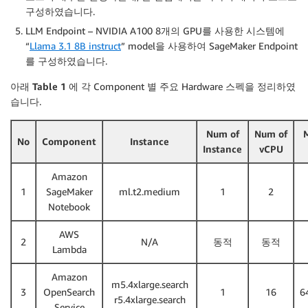
구성하였습니다.
LLM Endpoint – NVIDIA A100 8개의 GPU를 사용한 시스템에
“
Llama 3.1 8B instruct
” model을 사용하여 SageMaker Endpoint
를 구성하였습니다.
아래
Table 1
에 각 Component 별 주요 Hardware 스펙을 정리하였
습니다.
Num of
Num of
No
Component
Instance
Instance
vCPU
Amazon
1
SageMaker
ml.t2.medium
1
2
Notebook
AWS
2
N/A
동적
동적
Lambda
Amazon
m5.4xlarge.search
3
OpenSearch
1
16
6
r5.4xlarge.search
Service