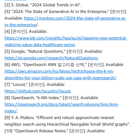
[2] S. Global, “2024 Global Trends in AI”.
[3] “2024: The State of Generative AI in the Enterprise,” [온라인].
Available:
https://menlovc.com/2024-the-state-of-generative-ai-
in-the-enterprise
/.
[4] [온라인]. Available:
https://www.lek.com/insights/hea/eu/ei/tapping-new-potential-
realising-value-data-healthcare-sector
.
[5] Google, “Natural Questions,” [온라인]. Available:
https://ai.google.com/research/NaturalQuestions
.
[6] AWS, “OpenSearch ANN 알고리즘 선택,” [온라인]. Available:
https://aws.amazon.com/ko/blogs/tech/choose-the-k-nn-
algorithm-for-your-billion-scale-use-case-with-opensearch/
.
[7] “Locust,” [온라인]. Available:
https://github.com/locustio/locust
.
[8] OpenSearch, “k-NN Index,” [온라인]. Available:
https://opensearch.org/docs/latest/search-plugins/knn/knn-
index/
.
[9] Y. A. Malkov, “Efficient and robust approximate nearest
neighbor search using Hierarchical Navigable Small World graphs”.
[10] “OpenSearch Release Notes,” [온라인]. Available: