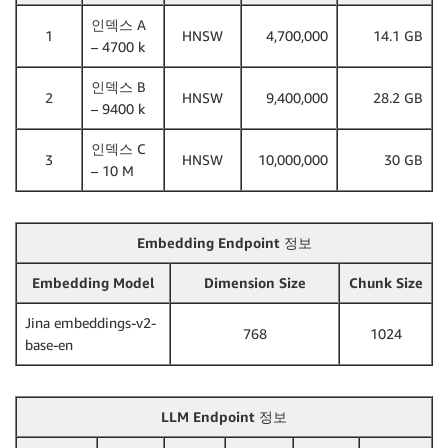
인덱스 A
1
HNSW
4,700,000
14.1 GB
– 4700 k
인덱스 B
2
HNSW
9,400,000
28.2 GB
– 9400 k
인덱스 C
3
HNSW
10,000,000
30 GB
– 10 M
Embedding Endpoint 정보
Embedding Model
Dimension Size
Chunk Size
Jina embeddings-v2-
768
1024
base-en
LLM Endpoint 정보