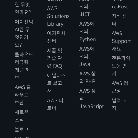
란 무엇
서의
re:Post
AWS
인가요?
.NET
Solutions
지식 센
에이전틱
Library
AWS에
터
AI란 무
서의
아키텍처
AWS
엇인가
Python
센터
Support
요?
AWS에
개요
제품 및
클라우드
서의
기술 관
전문가의
컴퓨팅
Java
련 FAQ
도움 받
개념 허
AWS 상
기
애널리스
브
의 PHP
트 보고
AWS 접
AWS 클
서
AWS 상
근성
라우드
의
AWS 파
법적 고
보안
JavaScript
트너
지
새로운
소식
블로그