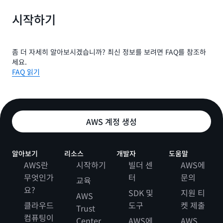
시작하기
좀 더 자세히 알아보시겠습니까? 최신 정보를 보려면 FAQ를 참조하
세요.
FAQ 읽기
AWS 계정 생성
알아보기
리소스
개발자
도움말
AWS란
시작하기
빌더 센
AWS에
무엇인가
터
문의
교육
요?
SDK 및
지원 티
AWS
클라우드
도구
켓 제출
Trust
컴퓨팅이
Center
AWS에
AWS