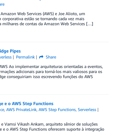
re
 na Amazon Web Services (AWS) e Joe Alioto, um
corporativa estão se tornando cada vez mais
a milhares de contas da Amazon Web Services […]
idge Pipes
verless
Permalink
Share
 AWS Ao implementar arquiteturas orientadas a eventos,
mações adicionais para torná-los mais valiosos para os
idge conseguiriam isso escrevendo funções do AWS
ge e o AWS Step Functions
ce
,
AWS PrivateLink
,
AWS Step Functions
,
Serverless
s, e Vamsi Vikash Ankam, arquiteto sênior de soluções
e o AWS Step Functions oferecem suporte à integração