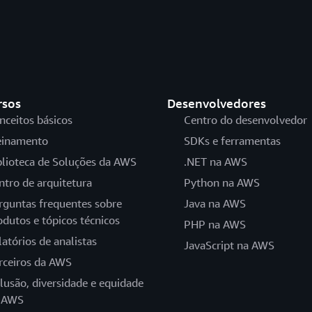
rsos
Desenvolvedores
nceitos básicos
Centro do desenvolvedor
einamento
SDKs e ferramentas
blioteca de Soluções da AWS
.NET na AWS
ntro de arquitetura
Python na AWS
rguntas frequentes sobre
Java na AWS
odutos e tópicos técnicos
PHP na AWS
latórios de analistas
JavaScript na AWS
rceiros da AWS
clusão, diversidade e equidade
 AWS