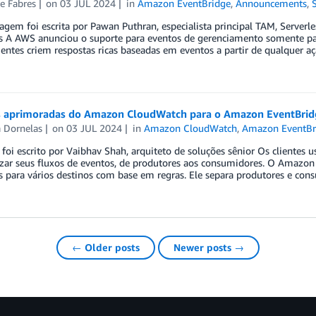
e Fabres
on
03 JUL 2024
in
Amazon EventBridge
,
Announcements
,
agem foi escrita por Pawan Puthran, especialista principal TAM, Serverles
ss A AWS anunciou o suporte para eventos de gerenciamento somente pa
ientes criem respostas ricas baseadas em eventos a partir de qualquer aç
s aprimoradas do Amazon CloudWatch para o Amazon EventBrid
a Dornelas
on
03 JUL 2024
in
Amazon CloudWatch
,
Amazon EventBr
 foi escrito por Vaibhav Shah, arquiteto de soluções sênior Os clientes 
zar seus fluxos de eventos, de produtores aos consumidores. O Amazo
s para vários destinos com base em regras. Ele separa produtores e co
← Older posts
Newer posts →