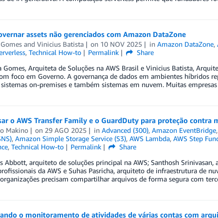
vernar assets não gerenciados com Amazon DataZone
 Gomes
and
Vinicius Batista
on
10 NOV 2025
in
Amazon DataZone
,
erverless
,
Technical How-to
Permalink
Share
 Gomes, Arquiteta de Soluções na AWS Brasil e Vinicius Batista, Arquit
com foco em Governo. A governança de dados em ambientes híbridos re
sistemas on-premises e também sistemas em nuvem. Muitas empresas d
ar o AWS Transfer Family e o GuardDuty para proteção contra 
do Makino
on
29 AGO 2025
in
Advanced (300)
,
Amazon EventBridge
SNS)
,
Amazon Simple Storage Service (S3)
,
AWS Lambda
,
AWS Step Func
nce
,
Technical How-to
Permalink
Share
 Abbott, arquiteto de soluções principal na AWS; Santhosh Srinivasan,
profissionais da AWS e Suhas Pasricha, arquiteto de infraestrutura de n
 organizações precisam compartilhar arquivos de forma segura com tercei
ando o monitoramento de atividades de várias contas com arqui