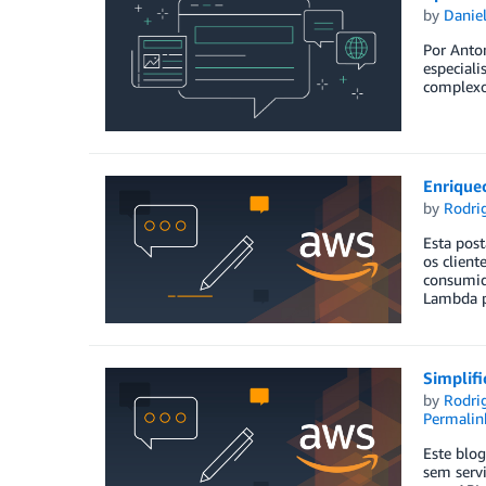
by
Danie
Por Anton
especial
complexo
Enrique
by
Rodri
Esta post
os client
consumid
Lambda p
Simplif
by
Rodri
Permalin
Este blog
sem serv