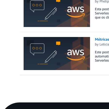
by
Phelip
Esta post
Serverle
que os cl
Métrica
by
Letici
Este post
automati
Serverles