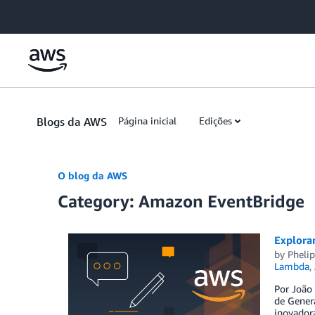
Skip to Main Content
Blogs da AWS
Página inicial
Edições
O blog da AWS
Category: Amazon EventBridge
Exploran
by
Phelip
Lambda
,
Por João 
de Genera
inovador