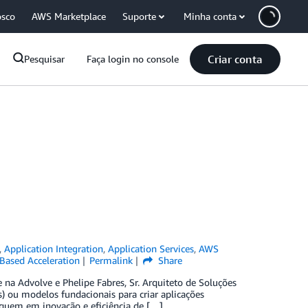
osco
AWS Marketplace
Suporte
Minha conta
Criar conta
Pesquisar
Faça login no console
,
Application Integration
,
Application Services
,
AWS
Based Acceleration
Permalink
Share
na Advolve e Phelipe Fabres, Sr. Arquiteto de Soluções
) ou modelos fundacionais para criar aplicações
oquem em inovação e eficiência de […]