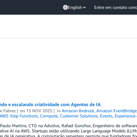
English
Entre em contato con
do e escalando criatividade com Agentes de IA
e Fabres
on
13 NOV 2025
in
Amazon Bedrock
,
Amazon EventBridge
AWS Step Functions
,
Compute
,
Customer Solutions
,
Events
,
Experience-
Paulo Martins, CTO na Advolve, Rafael Gonchor, Engenheiro de software 
tive AI na AWS. Startups estão utilizando Large Language Models (LLMs
as de IA generativa. A computação serverless permite que fundadores f