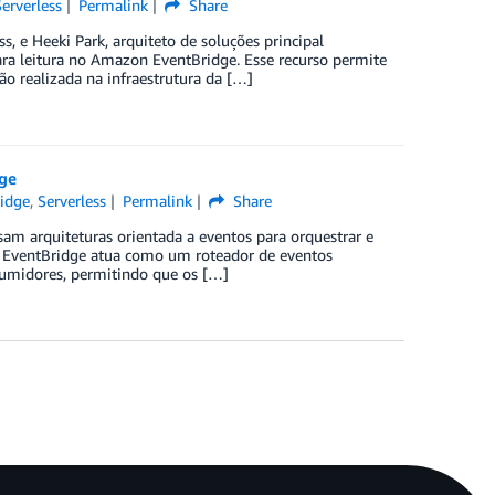
Serverless
Permalink
Share
s, e Heeki Park, arquiteto de soluções principal
ra leitura no Amazon EventBridge. Esse recurso permite
ão realizada na infraestrutura da […]
ge
idge
,
Serverless
Permalink
Share
usam arquiteturas orientada a eventos para orquestrar e
n EventBridge atua como um roteador de eventos
nsumidores, permitindo que os […]