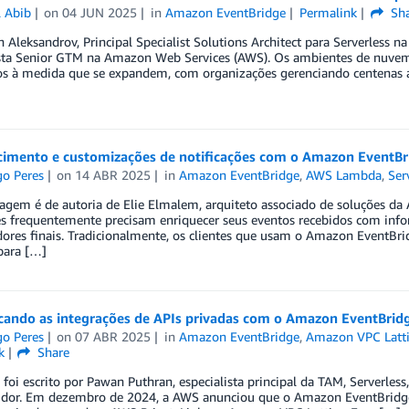
l Abib
on
04 JUN 2025
in
Amazon EventBridge
Permalink
Sha
 Aleksandrov, Principal Specialist Solutions Architect para Serverless
ista Senior GTM na Amazon Web Services (AWS). Os ambientes de nuvem 
s à medida que se expandem, com organizações gerenciando centenas 
cimento e customizações de notificações com o Amazon EventBr
go Peres
on
14 ABR 2025
in
Amazon EventBridge
,
AWS Lambda
,
Ser
agem é de autoria de Elie Elmalem, arquiteto associado de soluções da
es frequentemente precisam enriquecer seus eventos recebidos com infor
ores finais. Tradicionalmente, os clientes que usam o Amazon EventBr
ara […]
icando as integrações de APIs privadas com o Amazon EventBrid
go Peres
on
07 ABR 2025
in
Amazon EventBridge
,
Amazon VPC Latti
k
Share
 foi escrito por Pawan Puthran, especialista principal da TAM, Serverles
idor. Em dezembro de 2024, a AWS anunciou que o Amazon EventBridge 