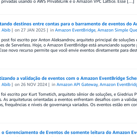
 privadas usando o AWS PrivateLink e o Amazon VPC Lattice. Esse […]
tando destinos entre contas para o barramento de eventos do 
l Abib
on
27 JAN 2025
in
Amazon EventBridge
,
Amazon Simple Queu
 post foi escrito por Anton Aleksandrov, arquiteto principal de soluções 
es de Serverless. Hoje, o Amazon EventBridge está anunciando suporte 
 Esse novo recurso permite que você envie eventos diretamente para d
izando a validação de eventos com o Amazon EventBridge Sch
l Abib
on
26 NOV 2024
in
Amazon API Gateway
,
Amazon EventBrid
 foi escrito por Kurt Tometich, arquiteto sênior de soluções, e Giedrius 
s. As arquiteturas orientadas a eventos enfrentam desafios com a valid
s, frequências e níveis de governança variados. Os eventos estão em c
 o Gerenciamento de Eventos de somente leitura do Amazon Ev