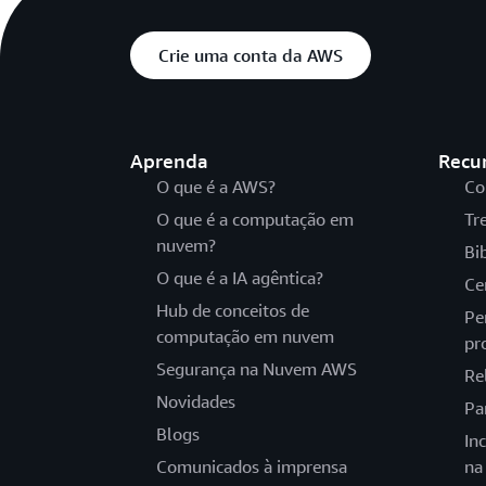
Crie uma conta da AWS
Aprenda
Recu
O que é a AWS?
Co
O que é a computação em
Tr
nuvem?
Bi
O que é a IA agêntica?
Ce
Hub de conceitos de
Pe
computação em nuvem
pr
Segurança na Nuvem AWS
Re
Novidades
Pa
Blogs
In
Comunicados à imprensa
na