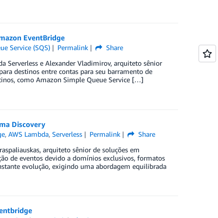
Amazon EventBridge
e Service (SQS)
Permalink
Share
da Serverless e Alexander Vladimirov, arquiteto sênior
para destinos entre contas para seu barramento de
estinos, como Amazon Simple Queue Service […]
ema Discovery
ge
,
AWS Lambda
,
Serverless
Permalink
Share
Praspaliauskas, arquiteto sênior de soluções em
ação de eventos devido a domínios exclusivos, formatos
onstante evolução, exigindo uma abordagem equilibrada
entbridge