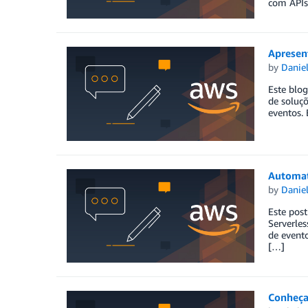
com APIs
Apresen
by
Danie
Este blog
de soluçõ
eventos.
Automat
by
Danie
Este post
Serverles
de evento
[…]
Conheça