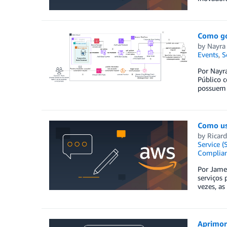
Como go
by
Nayra
Events
,
S
Por Nayra
Público 
possuem 
Como us
by
Ricar
Service (
Complia
Por James
serviços 
vezes, as
Aprimor