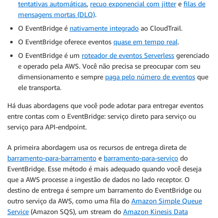
tentativas automáticas
,
recuo exponencial com jitter
e
filas de
mensagens mortas (DLQ)
.
O EventBridge é
nativamente integrado
ao CloudTrail.
O EventBridge oferece eventos
quase em tempo real
.
O EventBridge é um
roteador de eventos Serverless
gerenciado
e operado pela AWS. Você não precisa se preocupar com seu
dimensionamento e sempre
paga pelo número de eventos
que
ele transporta.
Há duas abordagens que você pode adotar para entregar eventos
entre contas com o EventBridge: serviço direto para serviço ou
serviço para API-endpoint.
A primeira abordagem usa os recursos de entrega direta de
barramento-para-barramento
e
barramento-para-serviço
do
EventBridge. Esse método é mais adequado quando você deseja
que a AWS processe a ingestão de dados no lado receptor. O
destino de entrega é sempre um barramento do EventBridge ou
outro serviço da AWS, como uma fila do
Amazon Simple Queue
Service
(Amazon SQS), um stream do
Amazon Kinesis Data