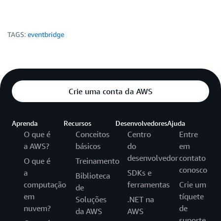
TAGS:
eventbridge
Crie uma conta da AWS
Aprenda
Recursos
Desenvolvedores
Ajuda
O que é
Conceitos
Centro
Entre
a AWS?
básicos
do
em
desenvolvedor
contato
O que é
Treinamento
conosco
a
SDKs e
Biblioteca
computação
ferramentas
Crie um
de
em
tíquete
Soluções
.NET na
nuvem?
de
da AWS
AWS
suporte