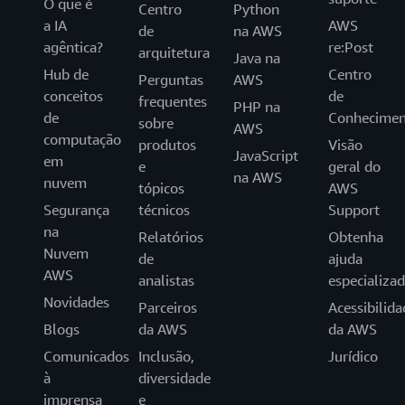
O que é
Centro
Python
a IA
AWS
de
na AWS
agêntica?
re:Post
arquitetura
Java na
Hub de
Centro
Perguntas
AWS
conceitos
de
frequentes
PHP na
de
Conhecimen
sobre
AWS
computação
produtos
Visão
JavaScript
em
e
geral do
na AWS
nuvem
tópicos
AWS
Segurança
técnicos
Support
na
Relatórios
Obtenha
Nuvem
de
ajuda
AWS
analistas
especializa
Novidades
Parceiros
Acessibilida
Blogs
da AWS
da AWS
Comunicados
Inclusão,
Jurídico
à
diversidade
imprensa
e