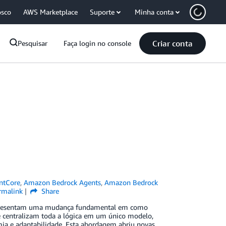
osco
AWS Marketplace
Suporte
Minha conta
Criar conta
Pesquisar
Faça login no console
ntCore
,
Amazon Bedrock Agents
,
Amazon Bedrock
rmalink
Share
 representam uma mudança fundamental em como
e centralizam toda a lógica em um único modelo,
mia e adaptabilidade. Esta abordagem abriu novas