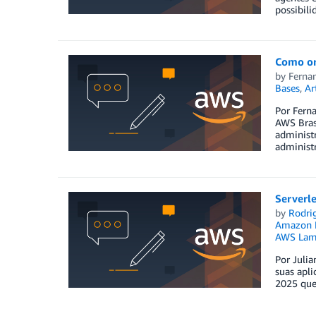
possibili
Como or
by
Ferna
Bases
,
Ar
Por Ferna
AWS Brasi
administr
administr
Serverl
by
Rodri
Amazon E
AWS Lam
Por Juli
suas apli
2025 que