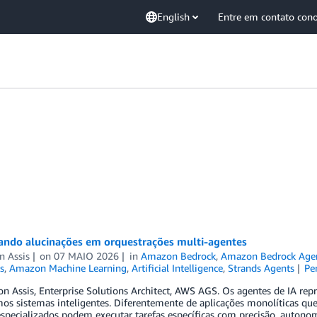
English
Entre em contato con
ando alucinações em orquestrações multi-agentes
n Assis
on
07 MAIO 2026
in
Amazon Bedrock
,
Amazon Bedrock Age
s
,
Amazon Machine Learning
,
Artificial Intelligence
,
Strands Agents
Pe
on Assis, Enterprise Solutions Architect, AWS AGS. Os agentes de IA
os sistemas inteligentes. Diferentemente de aplicações monolíticas qu
specializados podem executar tarefas específicas com precisão, autono