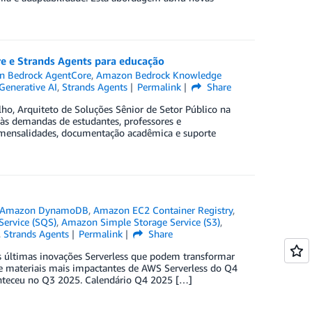
 e Strands Agents para educação
 Bedrock AgentCore
,
Amazon Bedrock Knowledge
Generative AI
,
Strands Agents
Permalink
Share
ho, Arquiteto de Soluções Sênior de Setor Público na
 às demandas de estudantes, professores e
, mensalidades, documentação acadêmica e suporte
Amazon DynamoDB
,
Amazon EC2 Container Registry
,
ervice (SQS)
,
Amazon Simple Storage Service (S3)
,
,
Strands Agents
Permalink
Share
s últimas inovações Serverless que podem transformar
s e materiais mais impactantes de AWS Serverless do Q4
onteceu no Q3 2025. Calendário Q4 2025 […]