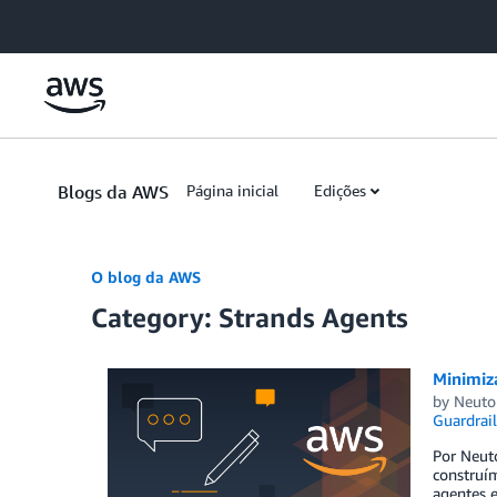
Skip to Main Content
Blogs da AWS
Página inicial
Edições
O blog da AWS
Category: Strands Agents
Minimiz
by
Neuto
Guardrail
Por Neut
construím
agentes e