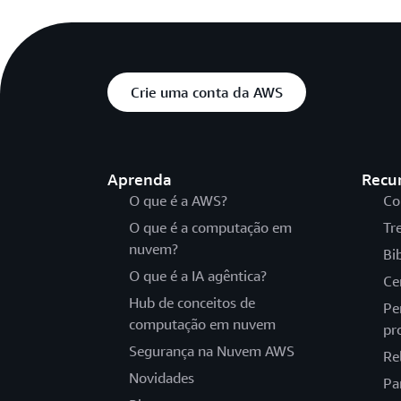
Crie uma conta da AWS
Aprenda
Recu
O que é a AWS?
Co
O que é a computação em
Tr
nuvem?
Bi
O que é a IA agêntica?
Ce
Hub de conceitos de
Pe
computação em nuvem
pr
Segurança na Nuvem AWS
Re
Novidades
Pa