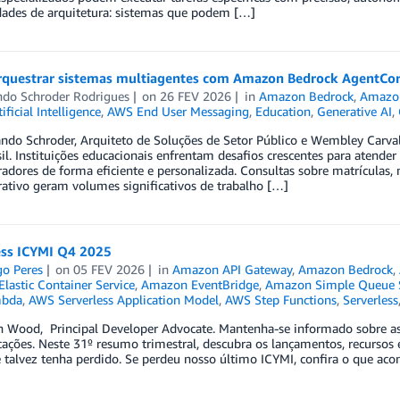
dades de arquitetura: sistemas que podem […]
questrar sistemas multiagentes com Amazon Bedrock AgentCore
ndo Schroder Rodrigues
on
26 FEV 2026
in
Amazon Bedrock
,
Amazon
tificial Intelligence
,
AWS End User Messaging
,
Education
,
Generative AI
,
ndo Schroder, Arquiteto de Soluções de Setor Público e Wembley Carval
l. Instituições educacionais enfrentam desafios crescentes para atender
adores de forma eficiente e personalizada. Consultas sobre matrículas
ativo geram volumes significativos de trabalho […]
ess ICYMI Q4 2025
go Peres
on
05 FEV 2026
in
Amazon API Gateway
,
Amazon Bedrock
,
lastic Container Service
,
Amazon EventBridge
,
Amazon Simple Queue S
bda
,
AWS Serverless Application Model
,
AWS Step Functions
,
Serverless
an Wood, Principal Developer Advocate. Mantenha-se informado sobre a
cações. Neste 31º resumo trimestral, descubra os lançamentos, recurso
 talvez tenha perdido. Se perdeu nosso último ICYMI, confira o que ac