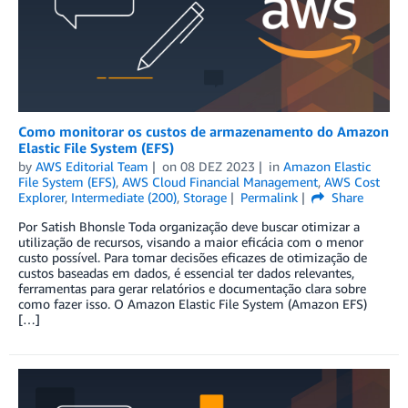
Como monitorar os custos de armazenamento do Amazon
Elastic File System (EFS)
by
AWS Editorial Team
on
08 DEZ 2023
in
Amazon Elastic
File System (EFS)
,
AWS Cloud Financial Management
,
AWS Cost
Explorer
,
Intermediate (200)
,
Storage
Permalink
Share
Por Satish Bhonsle Toda organização deve buscar otimizar a
utilização de recursos, visando a maior eficácia com o menor
custo possível. Para tomar decisões eficazes de otimização de
custos baseadas em dados, é essencial ter dados relevantes,
ferramentas para gerar relatórios e documentação clara sobre
como fazer isso. O Amazon Elastic File System (Amazon EFS)
[…]