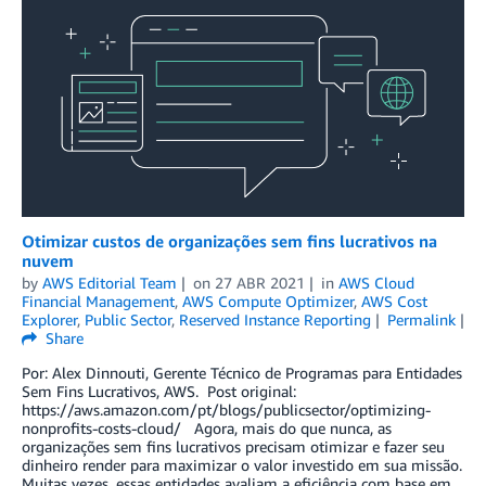
Otimizar custos de organizações sem fins lucrativos na
nuvem
by
AWS Editorial Team
on
27 ABR 2021
in
AWS Cloud
Financial Management
,
AWS Compute Optimizer
,
AWS Cost
Explorer
,
Public Sector
,
Reserved Instance Reporting
Permalink
Share
Por: Alex Dinnouti, Gerente Técnico de Programas para Entidades
Sem Fins Lucrativos, AWS. Post original:
https://aws.amazon.com/pt/blogs/publicsector/optimizing-
nonprofits-costs-cloud/ Agora, mais do que nunca, as
organizações sem fins lucrativos precisam otimizar e fazer seu
dinheiro render para maximizar o valor investido em sua missão.
Muitas vezes, essas entidades avaliam a eficiência com base em