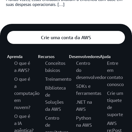
suas despesas operacionais. […]
Crie uma conta da AWS
Aprenda
Recursos
Desenvolvedores
Ajuda
O que é
Conceitos
Centro
Entre
a AWS?
básicos
do
em
desenvolvedor
contato
O que é
Treinamento
conosco
a
SDKs e
Biblioteca
computação
ferramentas
Crie um
de
em
tíquete
Soluções
.NET na
nuvem?
de
da AWS
AWS
suporte
O que é
Centro
Python
a IA
AWS
de
na AWS
agêntica?
re:Post
arquitetura