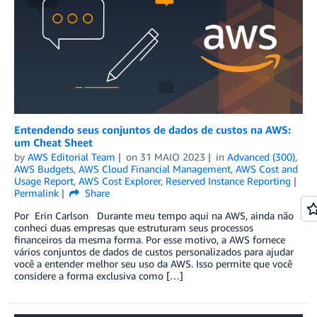
Entendendo seus conjuntos de dados de custos na AWS:
um Cheat Sheet
by
AWS Editorial Team
on
31 MAIO 2023
in
Advanced (300)
,
AWS Budgets
,
AWS Cloud Financial Management
,
AWS Cost and
Usage Report
,
AWS Cost Explorer
,
Reserved Instance Reporting
Permalink
Share
Por Erin Carlson Durante meu tempo aqui na AWS, ainda não
conheci duas empresas que estruturam seus processos
financeiros da mesma forma. Por esse motivo, a AWS fornece
vários conjuntos de dados de custos personalizados para ajudar
você a entender melhor seu uso da AWS. Isso permite que você
considere a forma exclusiva como […]