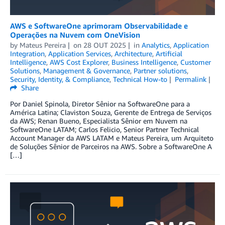
AWS e SoftwareOne aprimoram Observabilidade e
Operações na Nuvem com OneVision
by
Mateus Pereira
on
28 OUT 2025
in
Analytics
,
Application
Integration
,
Application Services
,
Architecture
,
Artificial
Intelligence
,
AWS Cost Explorer
,
Business Intelligence
,
Customer
Solutions
,
Management & Governance
,
Partner solutions
,
Security, Identity, & Compliance
,
Technical How-to
Permalink
Share
Por Daniel Spinola, Diretor Sênior na SoftwareOne para a
América Latina; Claviston Souza, Gerente de Entrega de Serviços
da AWS; Renan Bueno, Especialista Sênior em Nuvem na
SoftwareOne LATAM; Carlos Felicio, Senior Partner Technical
Account Manager da AWS LATAM e Mateus Pereira, um Arquiteto
de Soluções Sênior de Parceiros na AWS. Sobre a SoftwareOne A
[…]