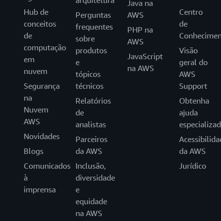
Java na
Hub de
Centro
Perguntas
AWS
conceitos
de
frequentes
PHP na
de
Conhecimen
sobre
AWS
computação
produtos
Visão
JavaScript
em
e
geral do
na AWS
nuvem
tópicos
AWS
Segurança
técnicos
Support
na
Relatórios
Obtenha
Nuvem
de
ajuda
AWS
analistas
especializa
Novidades
Parceiros
Acessibilida
Blogs
da AWS
da AWS
Comunicados
Inclusão,
Jurídico
à
diversidade
imprensa
e
equidade
na AWS