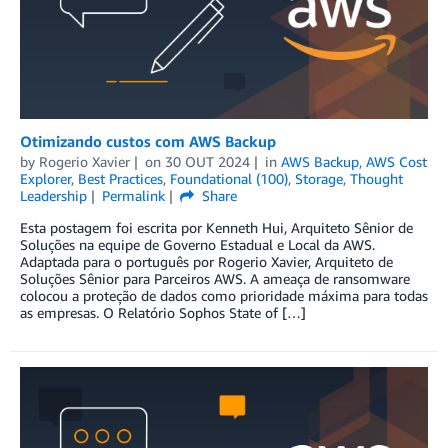
Otimizando custos com AWS Backup
by
Rogerio Xavier
on
30 OUT 2024
in
AWS Backup
,
AWS Cost
Explorer
,
Best Practices
,
Foundational (100)
,
Storage
,
Thought
Leadership
Permalink
Share
Esta postagem foi escrita por Kenneth Hui, Arquiteto Sênior de
Soluções na equipe de Governo Estadual e Local da AWS.
Adaptada para o português por Rogerio Xavier, Arquiteto de
Soluções Sênior para Parceiros AWS. A ameaça de ransomware
colocou a proteção de dados como prioridade máxima para todas
as empresas. O Relatório Sophos State of […]