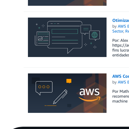
Otimizar
by
AWS E
Sector
,
Re
Por: Alex
https://
fins lucr
entidades
AWS Com
by
AWS E
Por Math
recomend
machine l