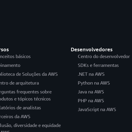
rsos
Desenvolvedores
nceitos básicos
Centro do desenvolvedor
einamento
SDKs e ferramentas
blioteca de Soluções da AWS
.NET na AWS
ntro de arquitetura
Python na AWS
rguntas frequentes sobre
Java na AWS
odutos e tópicos técnicos
PHP na AWS
latórios de analistas
JavaScript na AWS
rceiros da AWS
clusão, diversidade e equidade