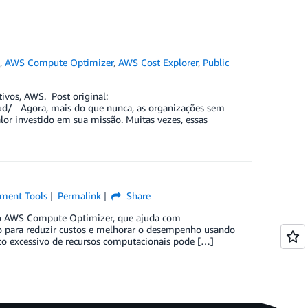
t
,
AWS Compute Optimizer
,
AWS Cost Explorer
,
Public
ivos, AWS. Post original:
ud/ Agora, mais do que nunca, as organizações sem
alor investido em sua missão. Muitas vezes, essas
ment Tools
Permalink
Share
o o AWS Compute Optimizer, que ajuda com
ho para reduzir custos e melhorar o desempenho usando
nto excessivo de recursos computacionais pode […]