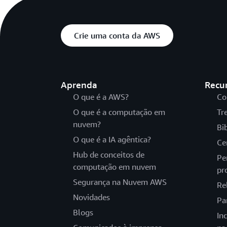
Crie uma conta da AWS
Aprenda
Recu
O que é a AWS?
Co
O que é a computação em
Tr
nuvem?
Bi
O que é a IA agêntica?
Ce
Hub de conceitos de
Pe
computação em nuvem
pr
Segurança na Nuvem AWS
Re
Novidades
Pa
Blogs
In