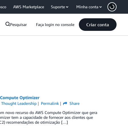
osco
AWS Marketplace
Suporte
Minha conta
Criar conta
Pesquisar
Faça login no console
S Compute Optimizer
,
Thought Leadership
Permalink
Share
s um novo recurso do AWS Compute Optimizer que gera
zer tem a capacidade de fornecer aos clientes que
C2) recomendações de otimização […]