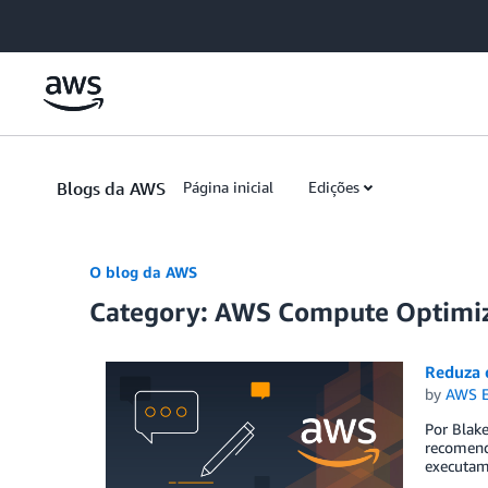
Skip to Main Content
Blogs da AWS
Página inicial
Edições
O blog da AWS
Category: AWS Compute Optimi
Reduza 
by
AWS E
Por Blak
recomend
executam