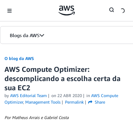
Skip to Main Content
Blogs da AWS
Página inicial
O blog da AWS
AWS Compute Optimizer:
Edições
descomplicando a escolha certa da
sua EC2
by
AWS Editorial Team
on
22 ABR 2020
in
AWS Compute
Optimizer
,
Management Tools
Permalink
Share
Por Matheus Arrais e Gabriel Costa