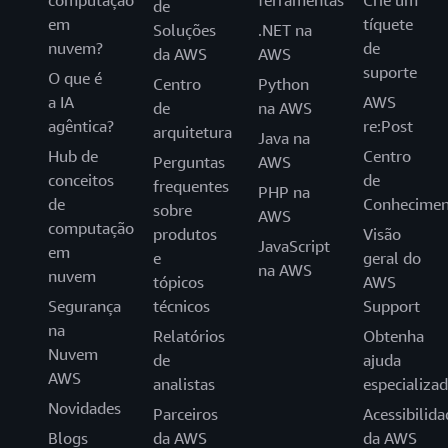
computação
ferramentas
Crie um
de
em
tíquete
Soluções
.NET na
nuvem?
de
da AWS
AWS
suporte
O que é
Centro
Python
a IA
AWS
de
na AWS
agêntica?
re:Post
arquitetura
Java na
Hub de
Centro
Perguntas
AWS
conceitos
de
frequentes
PHP na
de
Conhecimen
sobre
AWS
computação
produtos
Visão
JavaScript
em
e
geral do
na AWS
nuvem
tópicos
AWS
Segurança
técnicos
Support
na
Relatórios
Obtenha
Nuvem
de
ajuda
AWS
analistas
especializa
Novidades
Parceiros
Acessibilida
Blogs
da AWS
da AWS