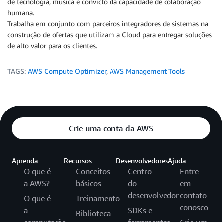
de tecnologia, música e convicto da capacidade de colaboração
humana.
Trabalha em conjunto com parceiros integradores de sistemas na
construção de ofertas que utilizam a Cloud para entregar soluções
de alto valor para os clientes.
TAGS:
AWS Compute Optimizer
,
AWS Management Tools
Crie uma conta da AWS
Aprenda
Recursos
Desenvolvedores
Ajuda
O que é
Conceitos
Centro
Entre
a AWS?
básicos
do
em
desenvolvedor
contato
O que é
Treinamento
conosco
a
SDKs e
Biblioteca