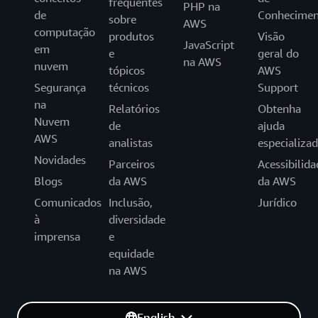
frequentes
PHP na
de
Conhecimen
sobre
AWS
computação
produtos
Visão
JavaScript
em
e
geral do
na AWS
nuvem
tópicos
AWS
Segurança
técnicos
Support
na
Relatórios
Obtenha
Nuvem
de
ajuda
AWS
analistas
especializa
Novidades
Parceiros
Acessibilida
Blogs
da AWS
da AWS
Comunicados
Inclusão,
Jurídico
à
diversidade
imprensa
e
equidade
na AWS
English