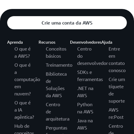
Crie uma conta da AWS
Aprenda
Recursos
Desenvolvedores
Ajuda
O que é
Conceitos
Centro
Entre
a AWS?
básicos
do
em
desenvolvedor
contato
O que é
Treinamento
conosco
a
SDKs e
Biblioteca
computação
ferramentas
Crie um
de
em
tíquete
Soluções
.NET na
nuvem?
de
da AWS
AWS
suporte
O que é
Centro
Python
a IA
AWS
de
na AWS
agêntica?
re:Post
arquitetura
Java na
Hub de
Centro
Perguntas
AWS
conceitos
de