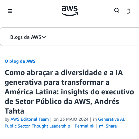
Skip to Main Content
Blogs da AWS
Página inicial
O blog da AWS
Como abraçar a diversidade e a IA
Edições
generativa para transformar a
América Latina: insights do executivo
de Setor Público da AWS, Andrés
Tahta
by
AWS Editorial Team
on
23 MAIO 2024
in
Generative AI
,
Public Sector
,
Thought Leadership
Permalink
Share