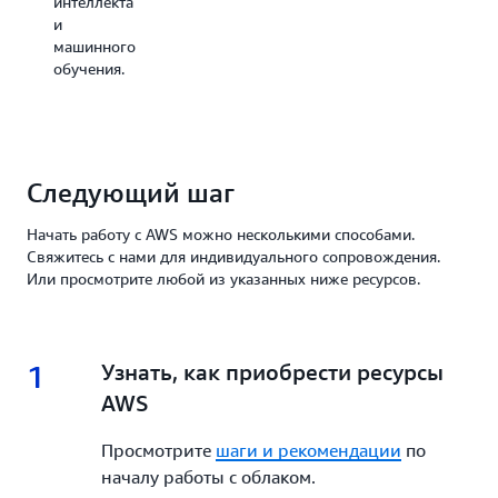
интеллекта
доступ
и
Подробнее
и
машинного
о том,
равенство.
обучения.
как
Институт
технологическ
инноваций
обучил
новейшую
Следующий шаг
базовую
модель
Начать работу с AWS можно несколькими способами.
Falcon
Свяжитесь с нами для индивидуального сопровождения.
LLM
Или просмотрите любой из указанных ниже ресурсов.
40B на
Amazon
SageMaker.
1
1.
Узнать, как приобрести ресурсы
Подробнее
AWS
Просмотрите
шаги и рекомендации
по
началу работы с облаком.