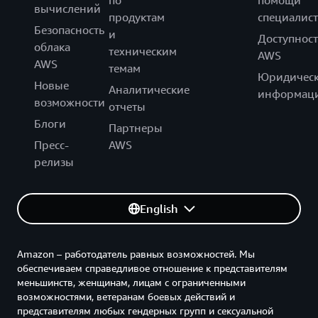
вычислений
продуктам
специалист
Безопасность
и
Доступност
облака
техническим
AWS
AWS
темам
Юридическ
Новые
Аналитические
информац
возможности
отчеты
Блоги
Партнеры
Пресс-
AWS
релизы
English
Amazon – работодатель равных возможностей. Мы
обеспечиваем справедливое отношение к представителям
меньшинств, женщинам, лицам с ограниченными
возможностями, ветеранам боевых действий и
представителям любых гендерных групп и сексуальной