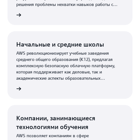
решения проблемы нехватки навыков работы с
облачными технологиями и подготовки учащихся к
альянса
востребованным техническим профессиям
начального уровня.
Начальные и средние школы
AWS революционизирует учебные заведения
среднего общего образования (K12), предлагая
комплексную безопасную облачную платформу,
которая поддерживает как деловые, так и
академические аспекты образовательных
организаций, способствуя инновациям,
зования
оптимизации операций и повышению качества
обучения.
Компании, занимающиеся
технологиями обучения
AWS позволяет компаниям в сфере