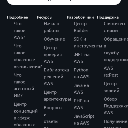
Подробнее
Ресурсы
Разработчики
Поддержка
Что
Начало
Центр
Свяжитесь
такое
работы
Builder
с нами
AWS?
Обучение
SDK и
Обращени
Что
инструменты
в
Центр
такое
службу
доверия
.NET на
облачные
поддержки
AWS
AWS
вычисления?
AWS
Библиотека
Python
Что
re:Post
решений
на AWS
такое
AWS
Центр
Java на
агентный
знаний
Центр
AWS
ИИ?
архитектуры
Обзор
PHP на
Центр
Поддержк
Вопросы
AWS
концепций
AWS
и
JavaScript
в сфере
ответы
Получение
на AWS
облачных
по
помощи