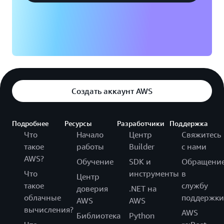
Создать аккаунт AWS
Подробнее
Ресурсы
Разработчики
Поддержка
Что
Начало
Центр
Свяжитесь
такое
работы
Builder
с нами
AWS?
Обучение
SDK и
Обращени
Что
инструменты
в
Центр
такое
службу
доверия
.NET на
облачные
поддержки
AWS
AWS
вычисления?
AWS
Библиотека
Python