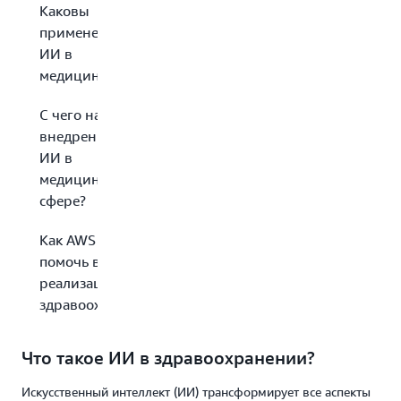
Каковы
применения
ИИ в
медицине?
С чего начать
внедрение
ИИ в
медицинской
сфере?
Как AWS может
помочь в
реализации ИИ в
здравоохранении?
Что такое ИИ в здравоохранении?
Искусственный интеллект (ИИ) трансформирует все аспекты