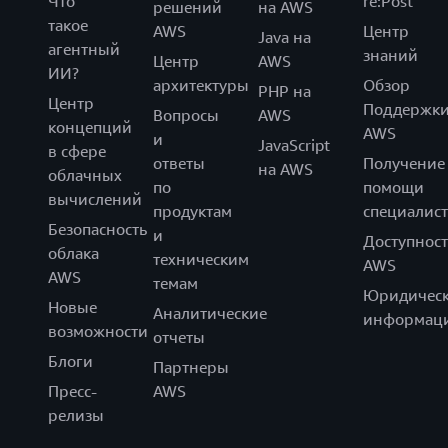
Что
re:Post
решений
на AWS
такое
AWS
Центр
Java на
агентный
знаний
Центр
AWS
ИИ?
архитектуры
Обзор
PHP на
Центр
Поддержк
Вопросы
AWS
концепций
AWS
и
JavaScript
в сфере
ответы
Получение
на AWS
облачных
по
помощи
вычислений
продуктам
специалист
Безопасность
и
Доступност
облака
техническим
AWS
AWS
темам
Юридическ
Новые
Аналитические
информац
возможности
отчеты
Блоги
Партнеры
Пресс-
AWS
релизы