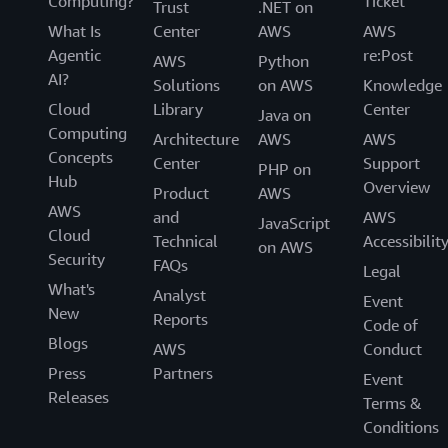
Computing?
Ticket
Trust
.NET on
adoptó una cultura
para todos sus nuevos
serverless first
What Is
Center
AWS
AWS
desarrollos. Esta decisión estratégica consolidó una
Agentic
re:Post
mentalidad centrada en la agilidad, la automatización y
AWS
Python
AI?
la eficiencia, haciendo que la innovación se convierta en
Solutions
on AWS
Knowledge
una capacidad transversal de toda la organización.
Cloud
Library
Center
Java on
Computing
Architecture
AWS
AWS
Este enfoque también ha generado beneficios directos
Concepts
Center
Support
PHP on
para el área comercial. Con una arquitectura más flexible
Hub
Overview
Product
AWS
y equipos de desarrollo capaces de responder con
AWS
and
AWS
rapidez, los equipos de ventas (de acuerdo con los
JavaScript
Cloud
Technical
Accessibilit
requerimientos de sus clientes) ahora pueden solicitar
on AWS
Security
FAQs
funcionalidades, integraciones o mejoras sabiendo que
Legal
What's
pueden cumplirse con calidad y velocidad.
Analyst
Event
New
Reports
Code of
“Hoy podemos desarrollar, probar y poner en producción
Blogs
AWS
Conduct
en cuestión de minutos. Eso le da al área comercial la
Press
Partners
Event
confianza para vender más, diversificar productos y
Releases
Terms &
cerrar acuerdos con la certeza de cumplimiento”, afirma
Conditions
Bernardo Pérez.